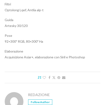
Filtri
Optolong Lqef, Antlia alp-t
Guida
Artesky 30/120
Pose
92×300″ RGB, 80×300″ Ha
Elaborazione
Acquisizione Asiar+, elaborazione con Siril e Photoshop
21
REDAZIONE
Follow Author