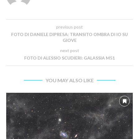
previous post
FOTO DI DANIELE DIPRESA: TRANSITO OMBRA DI IO SU
GIOVE
next post
FOTO DI ALESSIO SCUDIERI: GALASSIA M51
YOU MAY ALSO LIKE