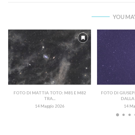
YOU MAY
FOTO DI MATTIA TOTO: M81 E M82
FOTO DI GIUSEP
TRA...
DALLA 
14 Maggio 2026
14 Ma