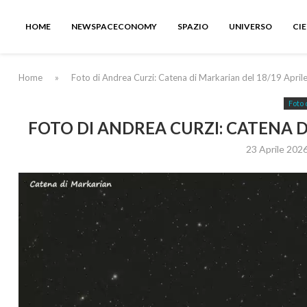
HOME
NEWSPACECONOMY
SPAZIO
UNIVERSO
CI
Home
»
Foto di Andrea Curzi: Catena di Markarian del 18/19 April
Foto 
FOTO DI ANDREA CURZI: CATENA D
23 Aprile 202