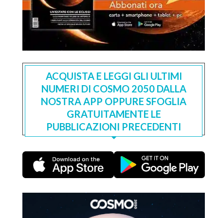
ACQUISTA E LEGGI GLI ULTIMI
NUMERI DI COSMO 2050 DALLA
NOSTRA APP OPPURE SFOGLIA
GRATUITAMENTE LE
PUBBLICAZIONI PRECEDENTI