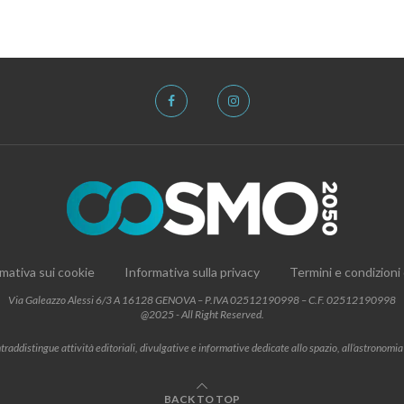
mativa sui cookie
Informativa sulla privacy
Termini e condizioni
Via Galeazzo Alessi 6/3 A 16128 GENOVA – P.IVA 02512190998 – C.F. 02512190998
@2025 - All Right Reserved.
addistingue attività editoriali, divulgative e informative dedicate allo spazio, all’astronomia e al
BACK TO TOP