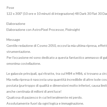
Pose
122 x 300″ (10 ore e 10 minuti di integrazione) 48 Dark 30 Flat 30 Dar
Elaborazione
Elaborazione con AstroPixel Processor, Pixinsight
Message
Gentile redazione di Cosmo 2050, eccovi la mia ultima ripresa, effett
strumentazione.
Per l’occasione mi sono dedicato a questa fantastico ammasso di gal
omonima costellazione.
Le galassie principali, qui ritratte, tra cui M84 e M86, si trovano a circ
Ma nella ripresa è nascosta una quantità incredibile di altre isole c
postata (purtroppo di qualità e dimensioni molto inferiori, causa limit
anche centinaia di milioni di anni luce!
Qualcosa di pazzesco in cui letteralmente mi perdo.
Assolutamente fuori da ogni logica e immaginazione.