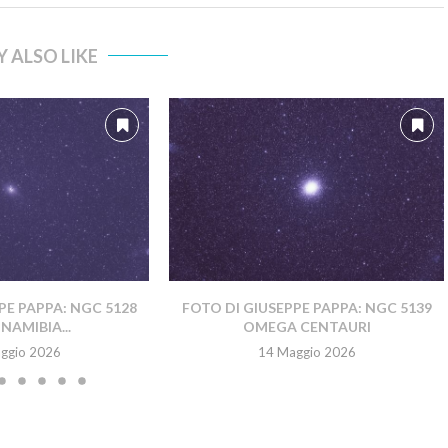
 ALSO LIKE
PE PAPPA: NGC 5128
FOTO DI GIUSEPPE PAPPA: NGC 5139
NAMIBIA...
OMEGA CENTAURI
ggio 2026
14 Maggio 2026