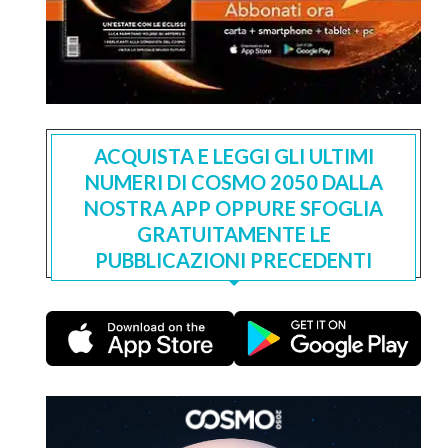
ACQUISTA E LEGGI GLI ULTIMI
NUMERI DI COSMO 2050 DALLA
NOSTRA APP OPPURE SFOGLIA
GRATUITAMENTE LE
PUBBLICAZIONI PRECEDENTI