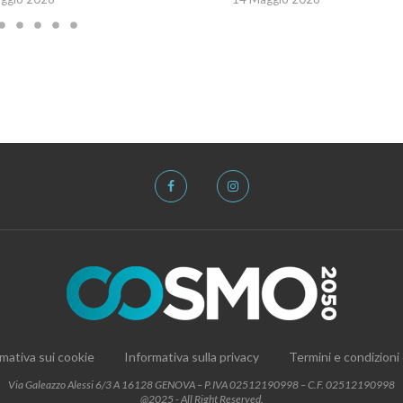
mativa sui cookie
Informativa sulla privacy
Termini e condizioni
Via Galeazzo Alessi 6/3 A 16128 GENOVA – P.IVA 02512190998 – C.F. 02512190998
@2025 - All Right Reserved.