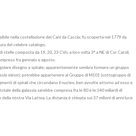
bile nella costellazione dei Cani da Caccia; fu scoperta nel 1779 da
ura del celebre catalogo.
di stelle composta da 19, 20, 23 CVn, a loro volta 3° a NE di Cor Caroli.
 compreso fra gennaio e agosto.
irregolare disegno a spirale; apparentemente sembra formare un gruppo
galassie minori; potrebbe appartenere al Gruppo di M101 (sottogruppo di
menti di spirali che circondano il nucleo, ben avvolte attorno ad esso e
otale della galassia sarebbe compresa fra le 80 e le 140 miliardi di
 della nostra Via Lattea. La distanza è stimata sui 37 milioni di anni luce