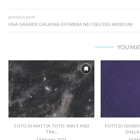
previous post
UNA GRANDE GALASSIA EFFIMERA NEI CIELI DEL MISSOURI
YOU MAY
FOTO DI MATTIA TOTO: M81 E M82
FOTO DI GIUSEP
TRA...
DALLA 
14 Maggio 2026
14 Ma