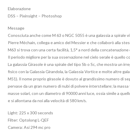
Elaborazione
DSS – Pixinsight – Photoshop
Message
Conosciuta anche come M 63 o NGC 5055 è una galassia a spirale visi
Pierre Méchain, collega e amico del Messier e che collaborò alla stes
M63 si trova con una certa facilità, 1,5° a nord della concatenazione 
Il periodo migliore per la sua osservazione nel cielo serale è quello
La galassia Girasole è una spirale del tipo Sb o Sc, che mostra un 
fisico con la Galassia Girandola, la Galassia Vortice e molte altre 
M51). Il nome proprio girasole è dovuto al grandissimo numero di seg
pervase da un gran numero di nubi di polvere interstellare; la massa t
masse solari, con un diametro di 90000 anni luce, ossia simile a quello
e si allontana da noi alla velocità di 580 km/s.
Light: 225 x 300 seconds
Filter: Optolong L-QEF
Camera: Asi 294 mc pro