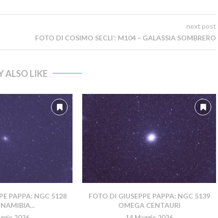
next post
FOTO DI COSIMO SECLI’: M104 – GALASSIA SOMBRERO
 ALSO LIKE
PE PAPPA: NGC 5128
FOTO DI GIUSEPPE PAPPA: NGC 5139
NAMIBIA...
OMEGA CENTAURI
ggio 2026
14 Maggio 2026