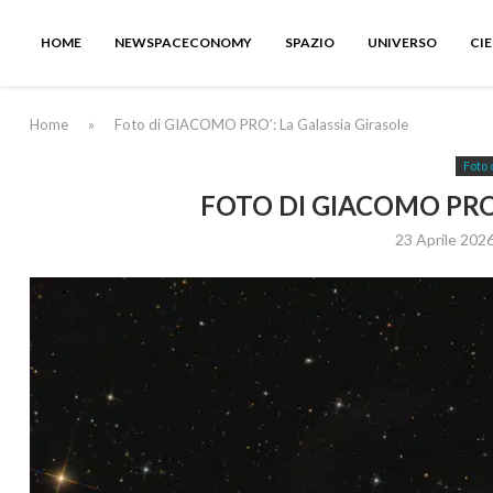
HOME
NEWSPACECONOMY
SPAZIO
UNIVERSO
CI
Home
»
Foto di GIACOMO PRO’: La Galassia Girasole
Foto 
FOTO DI GIACOMO PRO’
23 Aprile 202