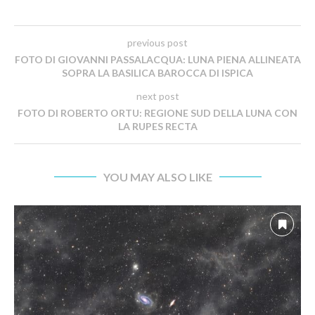
previous post
FOTO DI GIOVANNI PASSALACQUA: LUNA PIENA ALLINEATA
SOPRA LA BASILICA BAROCCA DI ISPICA
next post
FOTO DI ROBERTO ORTU: REGIONE SUD DELLA LUNA CON
LA RUPES RECTA
YOU MAY ALSO LIKE