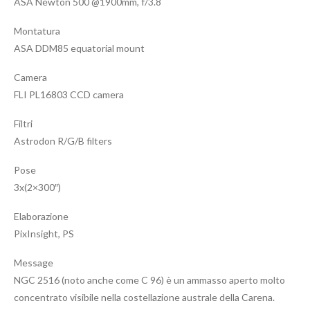
ASA Newton 500 @1900mm, f/3.8
Montatura
ASA DDM85 equatorial mount
Camera
FLI PL16803 CCD camera
Filtri
Astrodon R/G/B filters
Pose
3x(2×300″)
Elaborazione
PixInsight, PS
Message
NGC 2516 (noto anche come C 96) è un ammasso aperto molto
concentrato visibile nella costellazione australe della Carena.