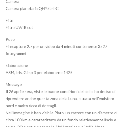
Camera
Camera planetaria QHY5L-ll-C
Filtri
Filtro UV/IR cut
Pose
Firecapture 2.7 per un video da 4 minuti contenente 3527
fotogrammi
Elaborazione
AS!4, Iris, Gimp 3 per elaborarne 1425
Message
Il 26 aprile sera, viste le buone condizioni del cielo, ho deciso di
riprendere anche questa zona della Luna, situata nell’emisfero
nord e molto ricca di dettagli.
Nell’immagine è ben visibile Plato, un cratere con un diametro di
circa 100 km e caratterizzato da un fondo relativamente liscio e
scuro. Più a est si vedono le Alpi lunari con la Vallis Alpes,