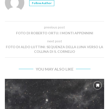
Follow Author
previous post
FOTO DI ROBERTO ORTU: I MONTI APPENNINI
next post
FOTO DI ALDO LUTTINI: SEQUENZA DELLA LUNA VERSO LA
COLLINA DI S. CORNELIO
YOU MAY ALSO LIKE