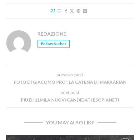
21
REDAZIONE
Follow Author
previous post
FOTO DI GIACOMO PRO’: LA CATENA DI MARKARIAN
next post
PIÙ DI 11MILA NUOVI CANDIDATI ESOPIANETI
YOU MAY ALSO LIKE