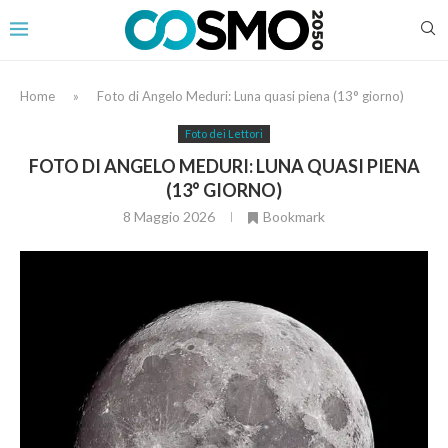
Home
»
Foto di Angelo Meduri: Luna quasi piena (13° giorno)
Foto dei Lettori
FOTO DI ANGELO MEDURI: LUNA QUASI PIENA
(13° GIORNO)
8 Maggio 2026
Bookmark