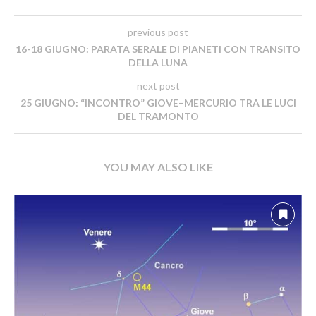
previous post
16-18 GIUGNO: PARATA SERALE DI PIANETI CON TRANSITO
DELLA LUNA
next post
25 GIUGNO: “INCONTRO” GIOVE–MERCURIO TRA LE LUCI
DEL TRAMONTO
YOU MAY ALSO LIKE