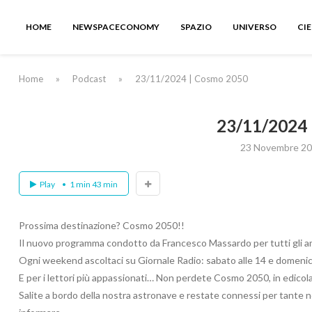
HOME
NEWSPACECONOMY
SPAZIO
UNIVERSO
CI
Home
»
Podcast
»
23/11/2024 | Cosmo 2050
23/11/2024
23 Novembre 2
Play
1 min 43 min
Prossima destinazione? Cosmo 2050!!
Il nuovo programma condotto da Francesco Massardo per tutti gli aman
Ogni weekend ascoltaci su Giornale Radio: sabato alle 14 e domenica
E per i lettori più appassionati… Non perdete Cosmo 2050, in edicol
Salite a bordo della nostra astronave e restate connessi per tante n