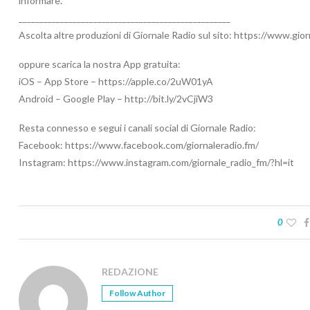
informare.
___________________________________________________
Ascolta altre produzioni di Giornale Radio sul sito: https://www.gio
oppure scarica la nostra App gratuita:
iOS – App Store – https://apple.co/2uW01yA
Android – Google Play – http://bit.ly/2vCjiW3
Resta connesso e segui i canali social di Giornale Radio:
Facebook: https://www.facebook.com/giornaleradio.fm/
Instagram: https://www.instagram.com/giornale_radio_fm/?hl=it
0
REDAZIONE
Follow Author