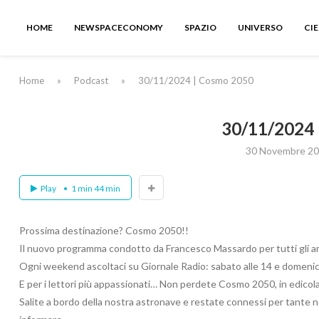
HOME
NEWSPACECONOMY
SPAZIO
UNIVERSO
CI
Home
»
Podcast
»
30/11/2024 | Cosmo 2050
30/11/2024
30 Novembre 2
Play
1 min 44 min
Prossima destinazione? Cosmo 2050!!
Il nuovo programma condotto da Francesco Massardo per tutti gli aman
Ogni weekend ascoltaci su Giornale Radio: sabato alle 14 e domenica
E per i lettori più appassionati… Non perdete Cosmo 2050, in edicol
Salite a bordo della nostra astronave e restate connessi per tante n