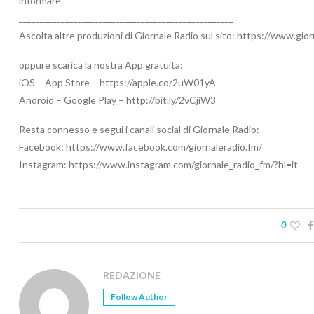
informare.
___________________________________________________
Ascolta altre produzioni di Giornale Radio sul sito: https://www.gio
oppure scarica la nostra App gratuita:
iOS – App Store – https://apple.co/2uW01yA
Android – Google Play – http://bit.ly/2vCjiW3
Resta connesso e segui i canali social di Giornale Radio:
Facebook: https://www.facebook.com/giornaleradio.fm/
Instagram: https://www.instagram.com/giornale_radio_fm/?hl=it
0
REDAZIONE
Follow Author