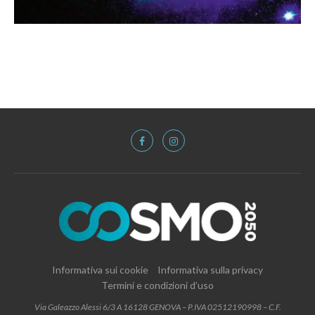
Informativa sui cookie
Informativa sulla privacy
Termini e condizioni d’uso
Via Galeazzo Alessi 6/3 A 16128 GENOVA – P.IVA 02512190998 – C.F.