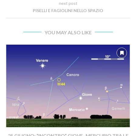
next post
PISELLI E FAGIOLINI NELLO SPAZIO
YOU MAY ALSO LIKE
25 GIUGNO: “INCONTRO” GIOVE–MERCURIO TRA LE