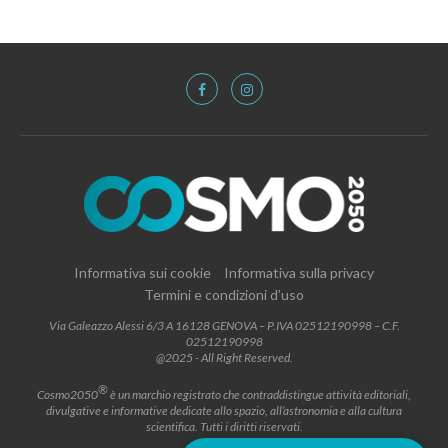
Informativa sui cookie
Informativa sulla privacy
Termini e condizioni d’uso
Via Galeazzo Alessi 6/3 A 16128 GENOVA – P.IVA 02512190998 – C.F.
02512190998
@2025 - All Right Reserved.
®
Cosmo2050
è un marchio registrato che contraddistingue attività editoriali,
divulgative e informative dedicate allo spazio, all’astronomia e alla cultura
scientifica. Tutti i diritti riservati.