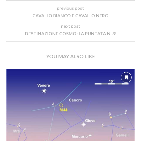
previous post
CAVALLO BIANCO E CAVALLO NERO
next post
DESTINAZIONE COSMO: LA PUNTATA N. 3!
YOU MAY ALSO LIKE