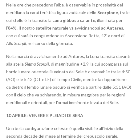
Nelle ore che precedono l’alba, è osservabile in prossimità del
meridiano la caratteristica figura zodiacale dello
Scorpione
, tra le
cui stelle è in transito la
Luna gibbosa calante
, illuminata per
l’84%. Il nostro satellite naturale va avvicinandosi ad
Antares
,
con cui sarà in congiunzione in Ascensione Retta, 42’ a nord di
Alfa Scorpii
, nel corso della giornata.
Nella marcia di avvicinamento ad Antares, la Luna transita davanti
alla stella
Sigma Scorpii
, di magnitudine +2,9, la cui scomparsa sul
bordo lunare orientale illuminato dal Sole è osservabile tra le 4:50
(AO) e le 5:13 (CT e LE) di Tempo Civile, mentre la riapparizione
da dietro il lembo lunare oscuro si verifica a partire dalle 5:51 (AO)
con il cielo che va schiarendo, in misura maggiore per le regioni
meridionali e orientali, per l’ormai imminente levata del Sole.
10 APRILE: VENERE E PLEIADI DI SERA
Una bella configurazione celeste è quella visibile all’inizio della
seconda decade del mese al termine del crepuscolo serale,