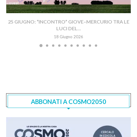
25 GIUGNO: “INCONTRO” GIOVE–MERCURIO TRA LE
LUCI DEL...
18 Giugno 2026
ABBONATI A COSMO2050