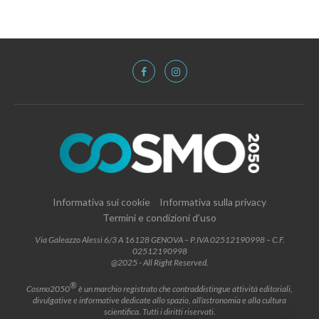
Informativa sui cookie
Informativa sulla privacy
Termini e condizioni d’uso
Via Galeazzo Alessi 6/3 A 16128 GENOVA – P.IVA 02512190998 – C.F.
02512190998
@2025 - All Right Reserved.
®
Cosmo2050
è un marchio registrato che contraddistingue attività editoriali,
divulgative e informative dedicate allo spazio, all’astronomia e alla cultura
scientifica. Tutti i diritti riservati.