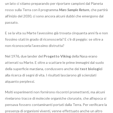
un lato ci stiamo preparando per riportare campioni dal Pianeta
rosso sulla Terra con il programma
Mars Sample Return
, che partirà
all’inizio del 2030, ci sono ancora alcuni dubbi che emergono dal
passato.
E se la vita su Marte l’avessimo già trovata cinquanta anni fa e non
fossimo stati in grado di riconoscerla? E c’è di peggio: se oltre a
non riconoscerla l’avessimo distrutta?
Nel 1976, due lander del
Progetto Viking
della Nasa erano
atterrati su Marte. E oltre a scattare le prime immagini dal suolo
della superficie marziana, condussero anche dei
test biologici
alla ricerca di segni di vita. I risultati lasciarono gli scienziati
alquanto perplessi.
Molti esperimenti non fornirono riscontri promettenti, ma alcuni
rivelarono tracce di molecole organiche clorurate, che all’epoca si
pensava fossero contaminanti portati dalla Terra. Per verificare la
presenza di organismi viventi, venne effettuato anche un altro