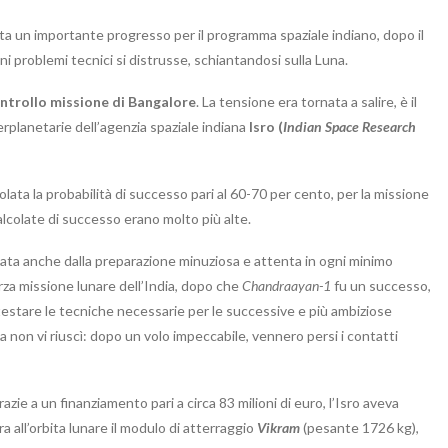
nta un importante progresso per il programma spaziale indiano, dopo il
ni problemi tecnici si distrusse, schiantandosi sulla Luna.
ntrollo missione di Bangalore
. La tensione era tornata a salire, è il
nterplanetarie dell’agenzia spaziale indiana
Isro
(
Indian Space Research
lcolata la probabilità di successo pari al 60-70 per cento, per la missione
calcolate di successo erano molto più alte.
cata anche dalla preparazione minuziosa e attenta in ogni minimo
rza missione lunare dell’India, dopo che
Chandraayan-1
fu un successo,
e testare le tecniche necessarie per le successive e più ambiziose
 non vi riuscì: dopo un volo impeccabile, vennero persi i contatti
e a un finanziamento pari a circa 83 milioni di euro, l’Isro aveva
a all’orbita lunare il modulo di atterraggio
Vikram
(pesante 1726 kg),