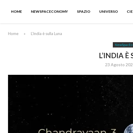
HOME
NEWSPACECONOMY
SPAZIO
UNIVERSO
CI
Home
»
L’India è sulla Luna
NewSpacEc
L’INDIA È
23 Agosto 202