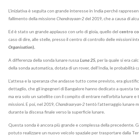
L’iniziativa è seguita con grande interesse in India perché rapprese
fallimento della missione
Chandrayaan-2
del 2019, che a causa di alcu
Ed è stato un grande applauso con urlo di gioia, quello del
centro co
caso di dire, alle stelle, presso il centro di controllo delle missioni i
Organisation
)
.
A differenza della sonda lunare russa
Luna 25
, per la quale si era ca
della sonda automatica, dotata di un rover, dell’India, le probabilità 
L’attesa e la speranza che andasse tutto come previsto, era giustifi
dettaglio, che gli ingegneri di Bangalore hanno dedicato a questa te
ma era solo un satellite con il compito di entrare nell’orbita lunare 
missioni. E poi, nel 2019,
Chandraaryan-2
tentò l’atterraggio lunare ma
durante la discesa finale verso la superficie lunare.
Questa sonda è ancora più grande e complessa della precedente. Grazi
potuto realizzare un nuovo veicolo spaziale per trasportare dalla Terr