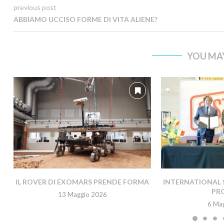
previous post
ABBIAMO UCCISO FORME DI VITA ALIENE?
YOU MAY
IL ROVER DI EXOMARS PRENDE FORMA
INTERNATIONAL 
PR
13 Maggio 2026
6 Ma