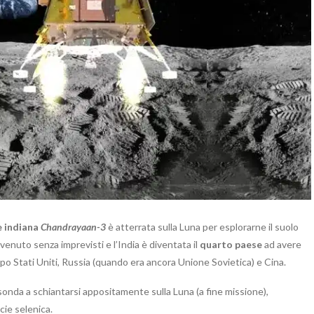
e indiana
Chandrayaan-3
è atterrata sulla Luna per esplorarne il suolo
venuto senza imprevisti e l’India è diventata il
quarto paese
ad avere
po Stati Uniti, Russia (quando era ancora Unione Sovietica) e Cina.
sonda a schiantarsi appositamente sulla Luna (a fine missione),
cie selenica.