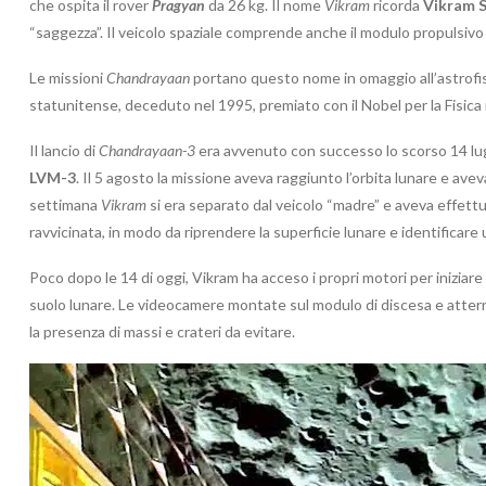
che ospita il rover
Pragyan
da 26 kg. Il nome
Vikram
ricorda
Vikram 
“saggezza”. Il veicolo spaziale comprende anche il modulo propulsivo
Le missioni
Chandrayaan
portano questo nome in omaggio all’astrofi
statunitense, deceduto nel 1995, premiato con il Nobel per la Fisica n
Il lancio di
Chandrayaan-3
era avvenuto con successo lo scorso 14 lug
LVM-3
. Il 5 agosto la missione aveva raggiunto l’orbita lunare e avev
settimana
Vikram
si era separato dal veicolo “madre” e aveva effett
ravvicinata, in modo da riprendere la superficie lunare e identificare 
Poco dopo le 14 di oggi, Vikram ha acceso i propri motori per iniziar
suolo lunare. Le videocamere montate sul modulo di discesa e atterra
la presenza di massi e crateri da evitare.