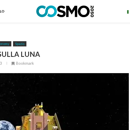
ELO
onomy
Spazio
 SULLA LUNA
3
Bookmark