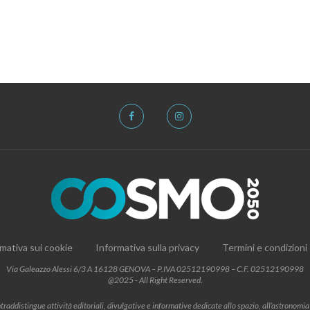
mativa sui cookie
Informativa sulla privacy
Termini e condizioni
Via Galeazzo Alessi 6/3 A 16128 GENOVA – P.IVA 02512190998 – C.F. 02512190998
@2025 - All Right Reserved.
addistingue attività editoriali, divulgative e informative dedicate allo spazio, all’astronomia e al