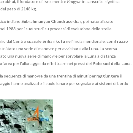
Sarabhai
, il fondatore di Isro, mentre
Pragyan
in sanscrito significa
 del peso di 2148 kg.
sico indiano
Subrahmanyan Chandrasekhar
, poi naturalizzato
el 1983 per i suoi studi su processi di evoluzione delle stelle.
lio dal Centro spaziale
Sriharikota
nell’India meridionale, con il
razzo
a iniziato una serie di manovre per avvicinarsi alla Luna. La scorsa
uato una nuova serie di manovre per sorvolare la Luna a distanza
un’area per l’allunaggio da effettuare nei pressi del
Polo sud della Luna
.
e la sequenza di manovre da una trentina di minuti per raggiungere il
ggio hanno analizzato il suolo lunare per segnalare ai sistemi di bordo