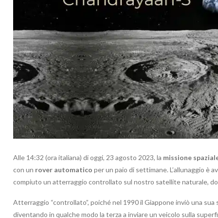
Alle 14:32 (ora italiana) di oggi, 23 agosto 2023, la
missione spazial
con un
rover automatico
per un paio di settimane. L’allunaggio è av
compiuto un atterraggio controllato sul nostro satellite naturale, do
Atterraggio “controllato”, poiché nel 1990 il Giappone inviò una sua 
diventando in qualche modo la terza a inviare un veicolo sulla superfi