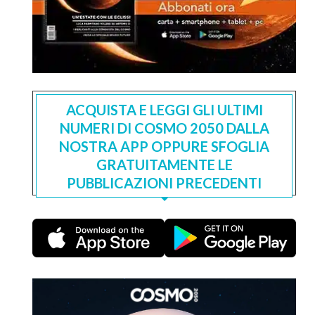
ACQUISTA E LEGGI GLI ULTIMI
NUMERI DI COSMO 2050 DALLA
NOSTRA APP OPPURE SFOGLIA
GRATUITAMENTE LE
PUBBLICAZIONI PRECEDENTI