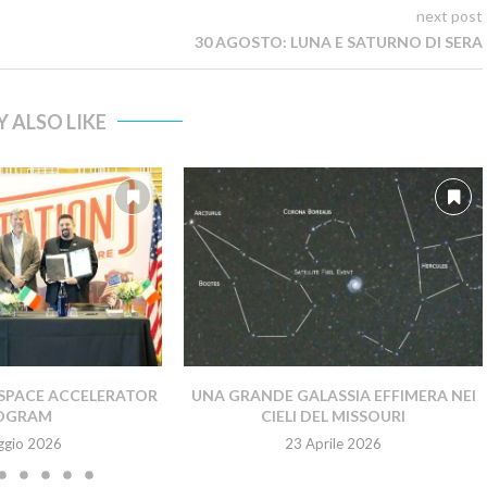
next post
30 AGOSTO: LUNA E SATURNO DI SERA
 ALSO LIKE
SPACE ACCELERATOR
UNA GRANDE GALASSIA EFFIMERA NEI
OGRAM
CIELI DEL MISSOURI
ggio 2026
23 Aprile 2026