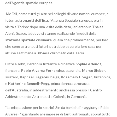
dell’Agenzia spaziale europea.
Mc Fall, come tutti gli altri sei colleghi di varie nazioni europee, e
futuri
astronauti dell’Esa
, l’Agenzia Spaziale Europea, era in
visita a Torino: dopo una visita della città, ieri erano in Thales
Alenia Space, laddove si stanno realizzando i moduli della
stazione spaziale cislunare
, quella che probabilmente, per loro
che sono astronauti futuri, potrebbe essere la loro casa per
alcune settimane a 385mila chilometri dalla Terra.
Oltre a John, c’erano la frizzante e dinamica
Sophie Adenot
,
francese,
Pablo Alvarez Fernandez
, spagnolo,
Marco Sieber
,
svizzero,
Raphael Liegeois
, belga,
Rosemary Coogan
, britannica,
e
Katherine Bennell-Pegg
, prima donna astronauta
dell’
Australia
, in addestramento anch’essa presso il Centro
Addestramento Astronauti a Colonia, in Germania.
“La mia passione per lo spazio? Sin da bambino” – aggiunge Pablo
Alvarez– “guardando alle imprese di tanti astronauti, soprattutto