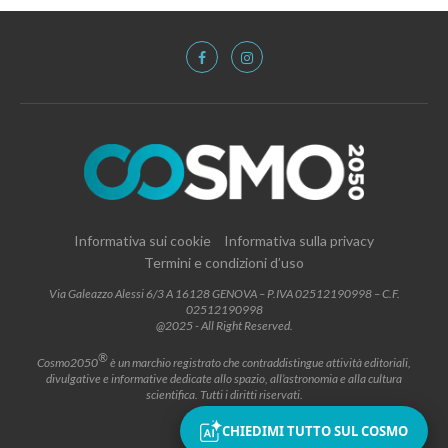
Informativa sui cookie
Informativa sulla privacy
Termini e condizioni d’uso
Via Galeazzo Alessi 6/3 A 16128 GENOVA – P.IVA 02512190998 – C.F.
02512190998
@2025 - All Right Reserved.
®
Cosmo2050
è un marchio registrato che contraddistingue attività editoriali,
divulgative e informative dedicate allo spazio, all’astronomia e alla cultura
scientifica. Tutti i diritti riservati.
CHIEDIMI TUTTO SUL COSMO