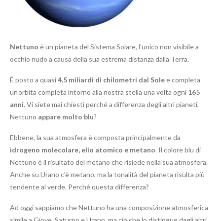
Nettuno
è un pianeta del Sistema Solare, l’unico non visibile a
occhio nudo a causa della sua estrema distanza dalla Terra.
È posto a quasi
4,5 miliardi di chilometri dal Sole
e completa
un’orbita completa intorno alla nostra stella una volta ogni
165
anni
. Vi siete mai chiesti perché a differenza degli altri pianeti,
Nettuno
appare molto blu
?
Ebbene, la sua atmosfera è composta principalmente da
idrogeno molecolare, elio atomico e metano
. Il colore blu di
Nettuno è il risultato del metano che risiede nella sua atmosfera.
Anche su Urano c’è metano, ma la tonalità del pianeta risulta più
tendente al verde. Perché questa differenza?
Ad oggi sappiamo che Nettuno ha una composizione atmosferica
simile a Giove, Saturno e Urano, ma ciò che lo distingue dagli altri