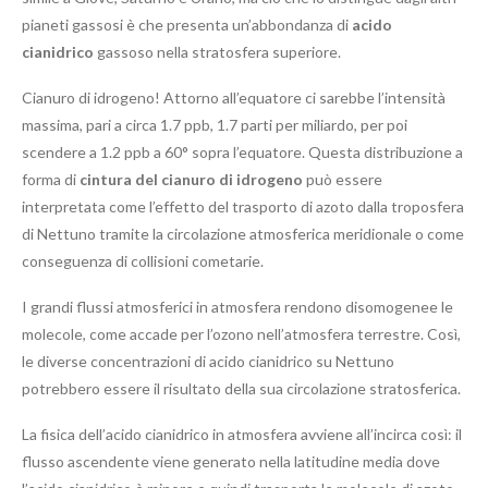
pianeti gassosi è che presenta un’abbondanza di
acido
cianidrico
gassoso nella stratosfera superiore.
Cianuro di idrogeno! Attorno all’equatore ci sarebbe l’intensità
massima, pari a circa 1.7 ppb, 1.7 parti per miliardo, per poi
scendere a 1.2 ppb a 60° sopra l’equatore. Questa distribuzione a
forma di
cintura del cianuro di idrogeno
può essere
interpretata come l’effetto del trasporto di azoto dalla troposfera
di Nettuno tramite la circolazione atmosferica meridionale o come
conseguenza di collisioni cometarie.
I grandi flussi atmosferici in atmosfera rendono disomogenee le
molecole, come accade per l’ozono nell’atmosfera terrestre. Così,
le diverse concentrazioni di acido cianidrico su Nettuno
potrebbero essere il risultato della sua circolazione stratosferica.
La fisica dell’acido cianidrico in atmosfera avviene all’incirca così: il
flusso ascendente viene generato nella latitudine media dove