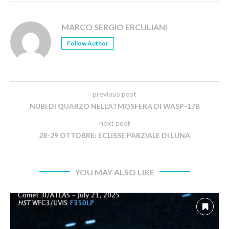
MARCO SERGIO ERCULIANI
Follow Author
previous post
NUBI DI QUARZO NELL’ATMOSFERA DI WASP-17B
next post
28-29 OTTOBRE: ECLISSE PARZIALE DI LUNA
YOU MAY ALSO LIKE