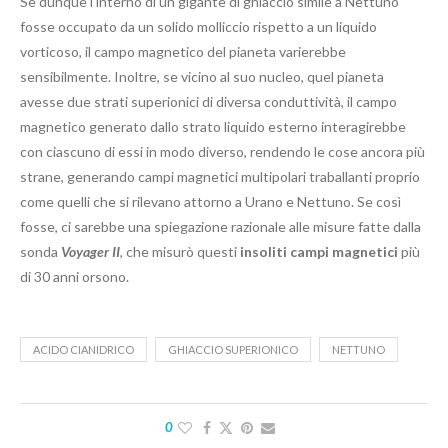
Se dunque l’interno di un gigante di ghiaccio simile a Nettuno
fosse occupato da un solido molliccio rispetto a un liquido
vorticoso, il campo magnetico del pianeta varierebbe
sensibilmente. Inoltre, se vicino al suo nucleo, quel pianeta
avesse due strati superionici di diversa conduttività, il campo
magnetico generato dallo strato liquido esterno interagirebbe
con ciascuno di essi in modo diverso, rendendo le cose ancora più
strane, generando campi magnetici multipolari traballanti proprio
come quelli che si rilevano attorno a Urano e Nettuno. Se così
fosse, ci sarebbe una spiegazione razionale alle misure fatte dalla
sonda
Voyager II
, che misurò questi
insoliti campi magnetici
più
di 30 anni orsono.
ACIDO CIANIDRICO
GHIACCIO SUPERIONICO
NETTUNO
0