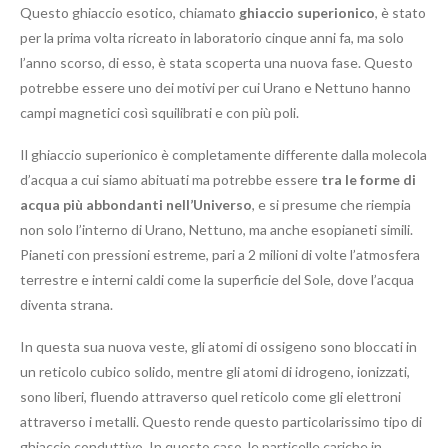
Questo ghiaccio esotico, chiamato
ghiaccio superionico
, è stato
per la prima volta ricreato in laboratorio cinque anni fa, ma solo
l’anno scorso, di esso, è stata scoperta una nuova fase. Questo
potrebbe essere uno dei motivi per cui Urano e Nettuno hanno
campi magnetici così squilibrati e con più poli.
Il ghiaccio superionico è completamente differente dalla molecola
d’acqua a cui siamo abituati ma potrebbe essere
tra le forme di
acqua più abbondanti nell’Universo
, e si presume che riempia
non solo l’interno di Urano, Nettuno, ma anche esopianeti simili.
Pianeti con pressioni estreme, pari a 2 milioni di volte l’atmosfera
terrestre e interni caldi come la superficie del Sole, dove l’acqua
diventa strana.
In questa sua nuova veste, gli atomi di ossigeno sono bloccati in
un reticolo cubico solido, mentre gli atomi di idrogeno, ionizzati,
sono liberi, fluendo attraverso quel reticolo come gli elettroni
attraverso i metalli. Questo rende questo particolarissimo tipo di
ghiaccio conduttivo. In questo caso, le particelle cariche in