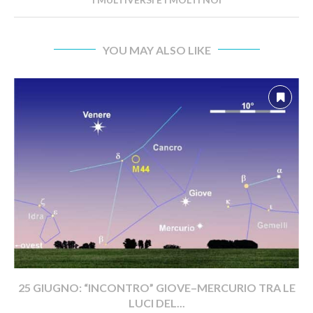
YOU MAY ALSO LIKE
25 GIUGNO: “INCONTRO” GIOVE–MERCURIO TRA LE
LUCI DEL...