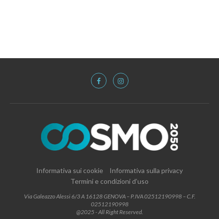
Informativa sui cookie
Informativa sulla privacy
Termini e condizioni d’uso
Via Galeazzo Alessi 6/3 A 16128 GENOVA – P.IVA 02512190998 – C.F.
02512190998
@2025 - All Right Reserved.