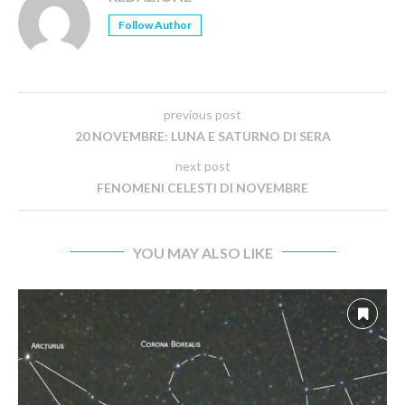
Follow Author
previous post
20 NOVEMBRE: LUNA E SATURNO DI SERA
next post
FENOMENI CELESTI DI NOVEMBRE
YOU MAY ALSO LIKE