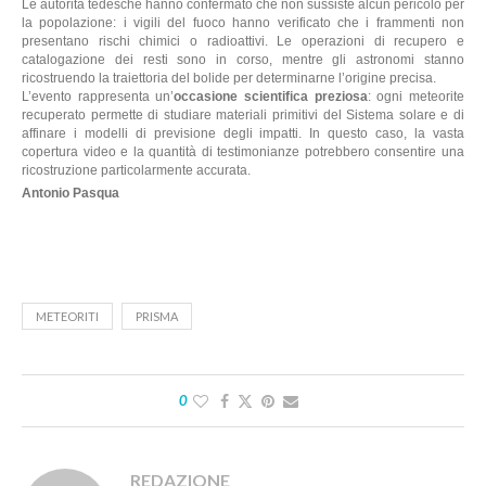
Le autorità tedesche hanno confermato che
non sussiste alcun pericolo
per
la popolazione: i vigili del fuoco hanno verificato che i frammenti non
presentano rischi chimici o radioattivi. Le operazioni di recupero e
catalogazione dei resti sono in corso, mentre gli astronomi stanno
ricostruendo la traiettoria del bolide per determinarne l’origine precisa.
L’evento rappresenta un’
occasione scientifica preziosa
: ogni meteorite
recuperato permette di studiare materiali primitivi del Sistema solare e di
affinare i modelli di previsione degli impatti. In questo caso, la vasta
copertura video e la quantità di testimonianze potrebbero consentire una
ricostruzione particolarmente accurata.
Antonio Pasqua
METEORITI
PRISMA
0
REDAZIONE