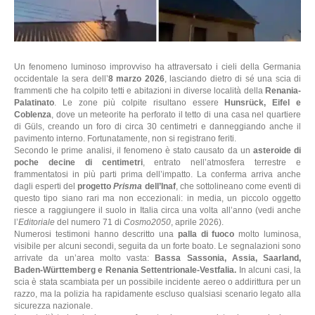
Un fenomeno luminoso improvviso ha attraversato i cieli della Germania
occidentale la sera dell’
8 marzo 2026
, lasciando dietro di sé una scia di
frammenti che ha colpito tetti e abitazioni in diverse località della
Renania-
Palatinato
. Le zone più colpite risultano essere
Hunsrück
,
Eifel
e
Coblenza
, dove un meteorite ha perforato il tetto di una casa nel quartiere
di
Güls
, creando un foro di circa 30 centimetri e danneggiando anche il
pavimento interno. Fortunatamente, non si registrano feriti.
Secondo le prime analisi, il fenomeno è stato causato da un
asteroide di
poche decine di centimetri
, entrato nell’atmosfera terrestre e
frammentatosi in più parti prima dell’impatto. La conferma arriva anche
dagli esperti del
progetto
Prisma
dell’Inaf
, che sottolineano come eventi di
questo tipo siano rari ma non eccezionali: in media, un piccolo oggetto
riesce a raggiungere il suolo in Italia circa una volta all’anno (vedi anche
l’
Editoriale
del numero 71 di
Cosmo2050
, aprile 2026).
Numerosi testimoni hanno descritto una
palla di fuoco
molto luminosa
,
visibile per alcuni secondi, seguita da un forte boato. Le segnalazioni sono
arrivate da un’area molto vasta:
Bassa Sassonia
,
Assia
,
Saarland
,
Baden-Württemberg
e
Renania Settentrionale-Vestfalia
.
In alcuni casi, la
scia è stata scambiata per un possibile incidente aereo o addirittura per un
razzo, ma la polizia ha rapidamente escluso qualsiasi scenario legato alla
sicurezza nazionale.