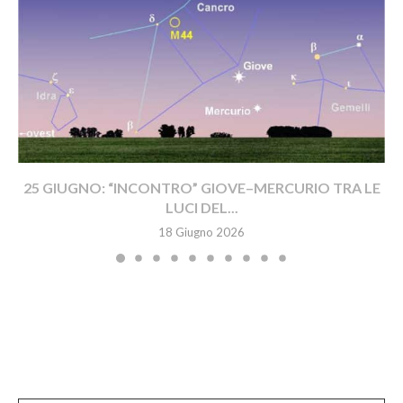
25 GIUGNO: “INCONTRO” GIOVE–MERCURIO TRA LE
LUCI DEL...
18 Giugno 2026