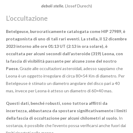
deboli stelle.
(Josef Durech)
L’occultazione
Betelgeuse, burocraticamente catalogata come HIP 27989, è
protagonista di uno di tali rari eventi. La stella, il 12 dicembre
2023 intorno alle ore 01:13 UT (2:13 in ora solare), è
occultata per alcuni secondi dall’asteroide (319) Leona
,
con
la fascia di visibilità passante per alcune zone del nostro
Paese.
Grazie alle occultazioni asteroidali, adesso sappiamo che
Leona è un oggetto irregolare di circa 80×54 Km di diametro. Per
Betelgeuse è stimato un diametro angolare del disco pari a 40
mas, invece per Leona è atteso un diametro di 60×40 mas.
Questi dati, benché robusti, sono tuttora afflitti da
incertezza, abbastanza da spostare significativamente i limiti
della fascia di occultazione per alcuni chilometri al suolo.
In
sostanza, è possibile che l’evento possa verificarsi anche fuori dai
limiti riportati nelle mappe.