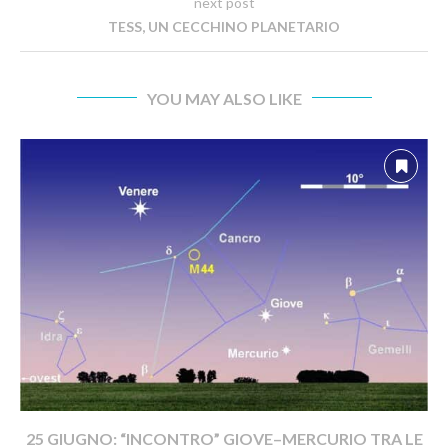
next post
TESS, UN CECCHINO PLANETARIO
YOU MAY ALSO LIKE
25 GIUGNO: “INCONTRO” GIOVE–MERCURIO TRA LE