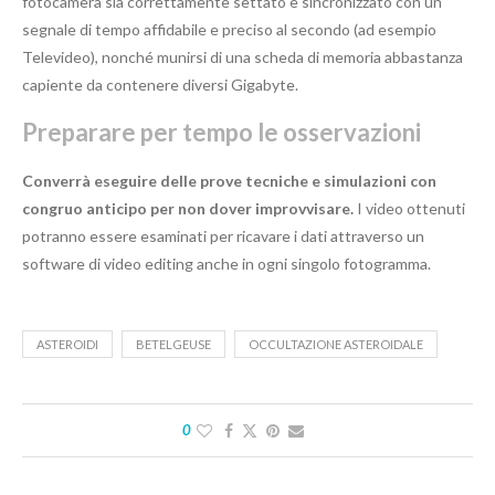
fotocamera sia correttamente settato e sincronizzato con un
segnale di tempo affidabile e preciso al secondo (ad esempio
Televideo), nonché munirsi di una scheda di memoria abbastanza
capiente da contenere diversi Gigabyte.
Preparare per tempo le osservazioni
Converrà eseguire delle prove tecniche e simulazioni con
congruo anticipo per non dover improvvisare.
I video ottenuti
potranno essere esaminati per ricavare i dati attraverso un
software di video editing anche in ogni singolo fotogramma.
ASTEROIDI
BETELGEUSE
OCCULTAZIONE ASTEROIDALE
0