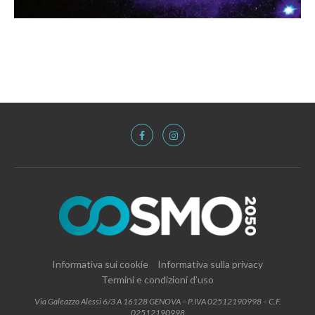
Informativa sui cookie
Informativa sulla privacy
Termini e condizioni d’uso
Via Galeazzo Alessi 6/3 A 16128 GENOVA – P.IVA 02512190998 – C.F.
02512190998