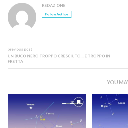
REDAZIONE
Follow Author
previous post
UN BUCO NERO TROPPO CRESCIUTO… E TROPPO IN
FRETTA
YOU MAY