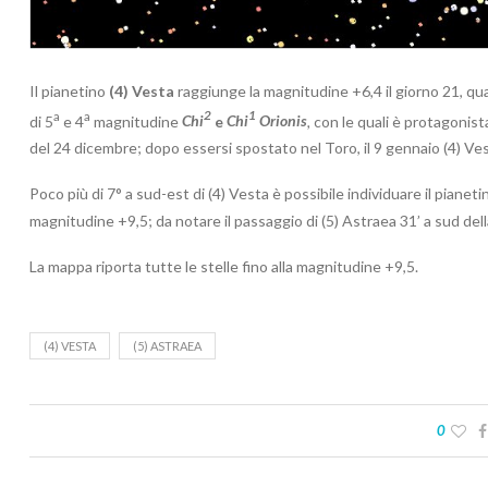
Il pianetino
(4) Vesta
raggiunge la magnitudine +6,4 il giorno 21, qua
a
a
2
1
di 5
e 4
magnitudine
Chi
e
Chi
Orionis
,
con le quali è protagonista
del 24 dicembre; dopo essersi spostato nel Toro, il 9 gennaio (4) Ves
Poco più di 7° a sud-est di (4) Vesta è possibile individuare il pianet
magnitudine +9,5; da notare il passaggio di (5) Astraea 31’ a sud dell
La mappa riporta tutte le stelle fino alla magnitudine +9,5.
(4) VESTA
(5) ASTRAEA
0