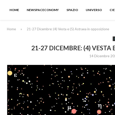
HOME
NEWSPACECONOMY
SPAZIO
UNIVERSO
CI
Home
»
21-27 Dicembre: (4) Vesta e (5) Astraea in opposizione
21-27 DICEMBRE: (4) VESTA 
14 Dicembre 20