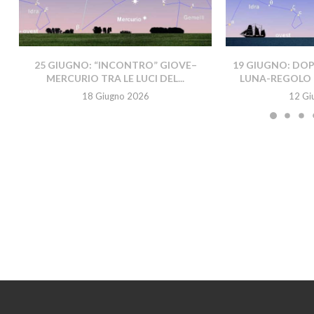
25 GIUGNO: “INCONTRO” GIOVE–
19 GIUGNO: DO
MERCURIO TRA LE LUCI DEL...
LUNA-REGOLO 
18 Giugno 2026
12 Gi