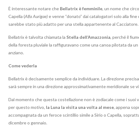
È interessante notare che
Bellatrix è femminile
, un nome che circo
Capella (
Alfa Aurigae)
e venne “donato” dai catalogatori solo alla fine d
sarebbe stato più adatto per una stella appartenente al Cacciatore.
Bellatrix è talvolta chiamata la
Stella dell’Amazzonia
, perché il fiu
della foresta pluviale la raffiguravano come una canoa pilotata da un
anziano.
Come vederla
Bellatrix è decisamente semplice da individuare. La direzione precisa
sarà sempre in una direzione approssimativamente meridionale se vis
Dal momento che questa costellazione non è zodiacale come i suoi vicin
per questo motivo,
la Luna la visita una volta al mese
, appena sopr
accompagnata da un feroce scintillio simile a Sirio o Capella, sopratt
dicembre o gennaio.