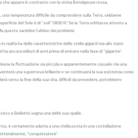
o
che appare in contrasto con la vicina Betelgeuse rossa.
n
, una temperatura difficile da comprendere sulla Terra, sebbene
superficie del Sole è di “soli” 5800 K! Se la Terra orbitasse attorno a
 Ma questo sarebbe l’ultimo dei problemi.
n realtà ha delle caratteristiche delle stelle giganti ma allo stato
ha ancora milioni di anni prima di entrare nella fase di “gigante”.
bene la fluttuazione sia piccola e apparentemente casuale. Ha una
 diventerà una supernova brillante o se continuerà la sua esistenza come
erà verso la fine della sua vita, difficili da prevedere, potrebbero
ssico e Bellatrix segna una delle sue spalle.
enso, è certamente adatta a una stella posta in una costellazione
letteralmente, “conquistatore”.