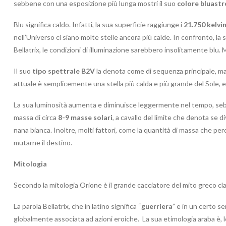
sebbene con una esposizione più lunga mostri il suo
colore bluastr
Blu significa caldo. Infatti, la sua superficie raggiunge i
21.750 kelvi
nell’Universo ci siano molte stelle ancora più calde. In confronto, la 
Bellatrix, le condizioni di illuminazione sarebbero insolitamente blu.
Il suo
tipo spettrale B2V
la denota come di sequenza principale, ma i
attuale è semplicemente una stella più calda e più grande del Sole, ed 
La sua luminosità aumenta e diminuisce leggermente nel tempo, seb
massa di circa
8-9 masse solari
, a cavallo del limite che denota se
nana bianca. Inoltre, molti fattori, come la quantità di massa che perd
mutarne il destino.
Mitologia
Secondo la mitologia Orione è il grande cacciatore del mito greco cla
La parola Bellatrix, che in latino significa “
guerriera
” e in un certo s
globalmente associata ad azioni eroiche. La sua etimologia araba è, 