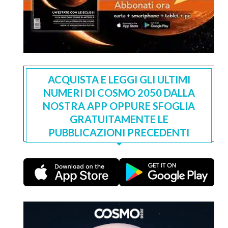
ACQUISTA E LEGGI GLI ULTIMI
NUMERI DI COSMO 2050 DALLA
NOSTRA APP OPPURE SFOGLIA
GRATUITAMENTE LE
PUBBLICAZIONI PRECEDENTI