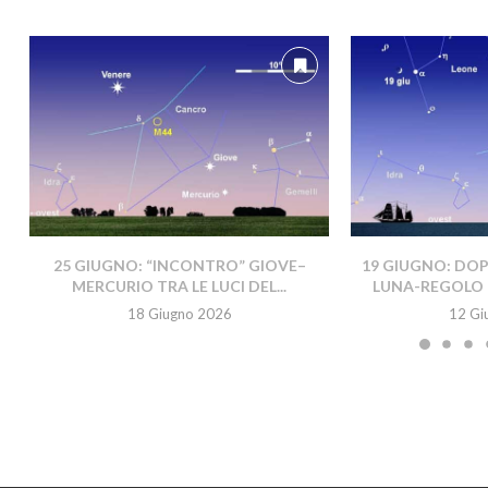
25 GIUGNO: “INCONTRO” GIOVE–
19 GIUGNO: DO
MERCURIO TRA LE LUCI DEL...
LUNA-REGOLO 
18 Giugno 2026
12 Gi