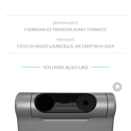
previous post
I VERMONI DI TREMORS SONO TORNATI!
next post
FOTO DI SALVO LAURICELLA: AR 13697 IN H-ALFA
YOU MAY ALSO LIKE