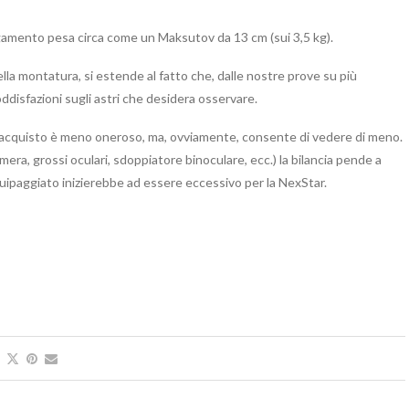
egamento pesa circa come un Maksutov da 13 cm (sui 3,5 kg).
 della montatura, si estende al fatto che, dalle nostre prove su più
ddisfazioni sugli astri che desidera osservare.
uo acquisto è meno oneroso, ma, ovviamente, consente di vedere di meno.
amera, grossi oculari, sdoppiatore binoculare, ecc.) la bilancia pende a
quipaggiato inizierebbe ad essere eccessivo per la NexStar.