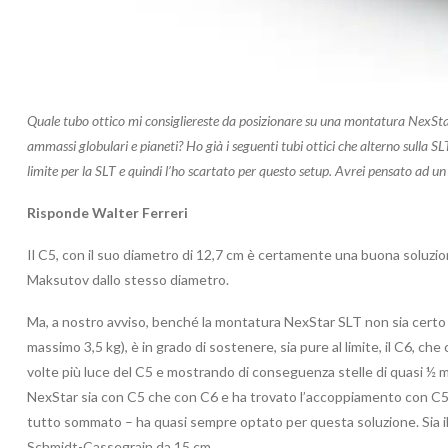
Quale tubo ottico mi consigliereste da posizionare su una montatura NexSta
ammassi globulari e pianeti? Ho già i seguenti tubi ottici che alterno su
limite per la SLT e quindi l’ho scartato per questo setup. Avrei pensato ad 
Risponde Walter Ferreri
Il C5, con il suo diametro di 12,7 cm è certamente una buona soluzio
Maksutov dallo stesso diametro.
Ma, a nostro avviso, benché la montatura NexStar SLT non sia certo s
massimo 3,5 kg), è in grado di sostenere, sia pure al limite, il C6, c
volte più luce del C5 e mostrando di conseguenza stelle di quasi ½ m
NexStar sia con C5 che con C6 e ha trovato l’accoppiamento con C5 o
tutto sommato – ha quasi sempre optato per questa soluzione. Sia 
Schmidt-Cassegrain da 15 cm.