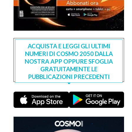
ACQUISTA E LEGGI GLI ULTIMI
NUMERI DI COSMO 2050 DALLA
NOSTRA APP OPPURE SFOGLIA
GRATUITAMENTE LE
PUBBLICAZIONI PRECEDENTI