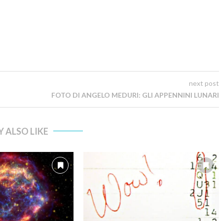
next post
FOTO DI ANGELO MEDURI: GLI APPENNINI LUNARI
 ALSO LIKE