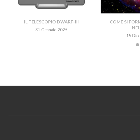
IL TELESCOPIO DWARF-III
COME SI FORM
NE
31 Gennaio 2025
15 Dic