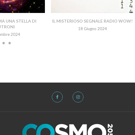
A UNA STELLA DI
IL MISTERIOSO SEGNALE RADIO WOW!
UTRONI
18 Giugno 2024
embre 2024