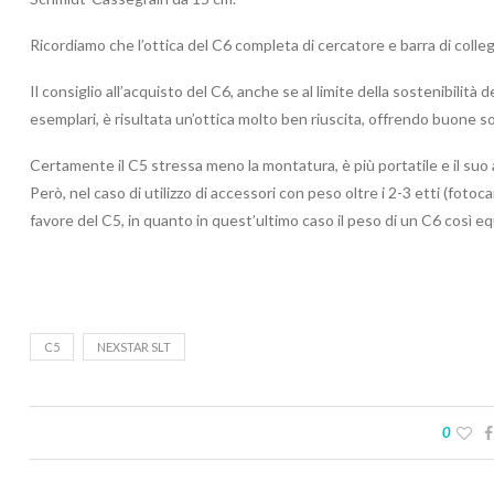
Ricordiamo che l’ottica del C6 completa di cercatore e barra di coll
Il consiglio all’acquisto del C6, anche se al limite della sostenibilità
esemplari, è risultata un’ottica molto ben riuscita, offrendo buone so
Certamente il C5 stressa meno la montatura, è più portatile e il s
Però, nel caso di utilizzo di accessori con peso oltre i 2-3 etti (fotoc
favore del C5, in quanto in quest’ultimo caso il peso di un C6 così e
C5
NEXSTAR SLT
0