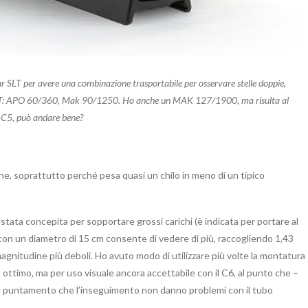
r SLT per avere una combinazione trasportabile per osservare stelle doppie,
lla SLT: APO 60/360, Mak 90/1250. Ho anche un MAK 127/1900, ma risulta al
un C5, può andare bene?
ne, soprattutto perché pesa quasi un chilo in meno di un tipico
tata concepita per sopportare grossi carichi (è indicata per portare al
he con un diametro di 15 cm consente di vedere di più, raccogliendo 1,43
agnitudine più deboli. Ho avuto modo di utilizzare più volte la montatura
ttimo, ma per uso visuale ancora accettabile con il C6, al punto che –
il puntamento che l’inseguimento non danno problemi con il tubo