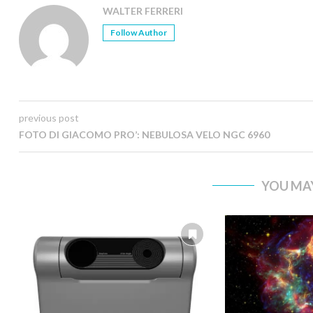
WALTER FERRERI
Follow Author
previous post
FOTO DI GIACOMO PRO’: NEBULOSA VELO NGC 6960
YOU MAY