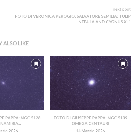
next post
FOTO DI VERONICA PEROGIO, SALVATORE SEMILIA: TULIP
NEBULA AND CYGNUS X-1
 ALSO LIKE
PE PAPPA: NGC 5128
FOTO DI GIUSEPPE PAPPA: NGC 5139
NAMIBIA...
OMEGA CENTAURI
ggio 2026
14 Maggio 2026