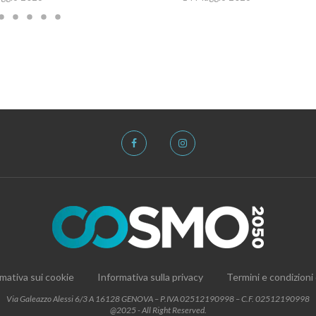
mativa sui cookie
Informativa sulla privacy
Termini e condizioni
Via Galeazzo Alessi 6/3 A 16128 GENOVA – P.IVA 02512190998 – C.F. 02512190998
@2025 - All Right Reserved.