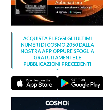
ACQUISTA E LEGGI GLI ULTIMI
NUMERI DI COSMO 2050 DALLA
NOSTRA APP OPPURE SFOGLIA
GRATUITAMENTE LE
PUBBLICAZIONI PRECEDENTI