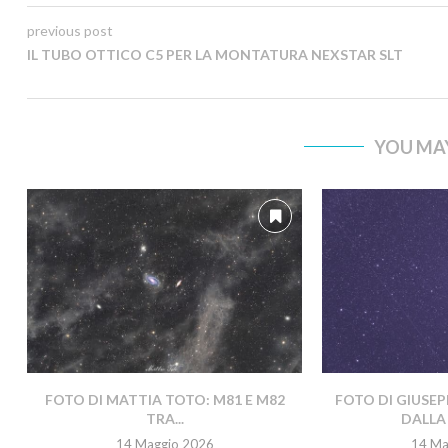
previous post
IL TUBO OTTICO C5 PER LA MONTATURA NEXSTAR SLT
YOU MAY
FOTO DI MATTIA TOTO: M81 E M82
FOTO DI GIUSEP
TRA...
DALLA 
14 Maggio 2026
14 Ma