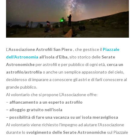
L’
Associazione Astrofili San Piero
, che gestisce il
Piazzale
dell’Astronomia
all’isola d’Elba,
sito storico delle
Serate
Astronomiche
per astrofili e per pubblico di ogni età,
cerca un
astrofilo/astrofila
o anche un semplice appassionato del cielo,
desideroso di imparare a conoscere gli astri e di farli conoscere al
grande pubblico.
Al volontario che si propone L’Associazione offre:
–
affiancamento a un esperto astrofilo
– alloggio gratuito nell’isola
– possibilità di fare una vacanza su un’ isola meravigliosa
Al volontario viene richiesto l’impegno ad aiutare l’Associazione
durante lo
svolgimento delle Serate Astronomiche
sul Piazzale