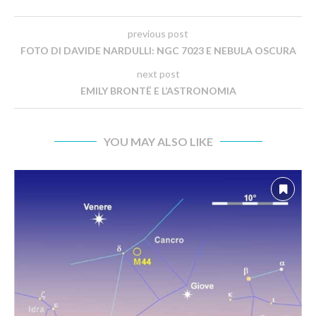
previous post
FOTO DI DAVIDE NARDULLI: NGC 7023 E NEBULA OSCURA
next post
EMILY BRONTË E L’ASTRONOMIA
YOU MAY ALSO LIKE