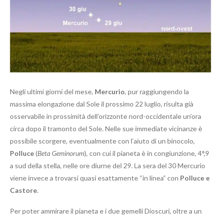
Negli ultimi giorni del mese,
Mercurio
, pur raggiungendo la
massima elongazione dal Sole il prossimo 22 luglio, risulta già
osservabile in prossimità dell’orizzonte nord-occidentale un’ora
circa dopo il tramonto del Sole. Nelle sue immediate vicinanze è
possibile scorgere, eventualmente con l’aiuto di un binocolo,
Polluce
(
Beta Geminorum
), con cui il pianeta è in congiunzione, 4°,9
a sud della stella, nelle ore diurne del 29. La sera del 30 Mercurio
viene invece a trovarsi quasi esattamente “in linea” con
Polluce e
Castore
.
Per poter ammirare il pianeta e i due gemelli Dioscuri, oltre a un