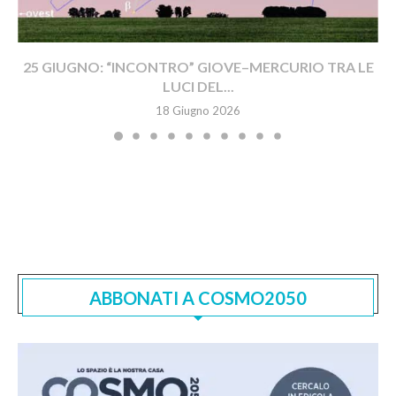
25 GIUGNO: “INCONTRO” GIOVE–MERCURIO TRA LE
LUCI DEL...
18 Giugno 2026
ABBONATI A COSMO2050