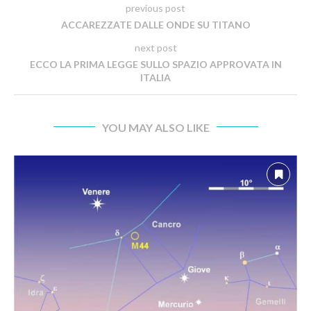
previous post
ACCAREZZATE DALLE ONDE SU TITANO
next post
ECCO LA PRIMA LEGGE SULLO SPAZIO APPROVATA IN
ITALIA
YOU MAY ALSO LIKE