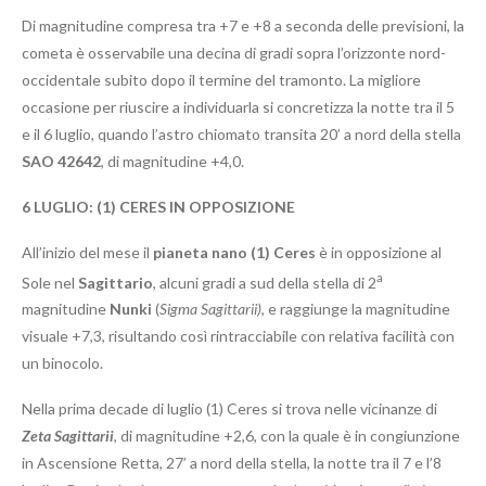
Di magnitudine compresa tra +7 e +8 a seconda delle previsioni, la
cometa è osservabile una decina di gradi sopra l’orizzonte nord-
occidentale subito dopo il termine del tramonto. La migliore
occasione per riuscire a individuarla si concretizza la notte tra il 5
e il 6 luglio, quando l’astro chiomato transita 20’ a nord della stella
SAO 42642
, di magnitudine +4,0.
6 LUGLIO: (1) CERES IN OPPOSIZIONE
All’inizio del mese il
pianeta nano (1) Ceres
è in opposizione al
a
Sole nel
Sagittario
, alcuni gradi a sud della stella di 2
magnitudine
Nunki
(
Sigma Sagittarii)
, e raggiunge la magnitudine
visuale +7,3, risultando così rintracciabile con relativa facilità con
un binocolo.
Nella prima decade di luglio (1) Ceres si trova nelle vicinanze di
Zeta Sagittarii
, di magnitudine +2,6, con la quale è in congiunzione
in Ascensione Retta, 27’ a nord della stella, la notte tra il 7 e l’8