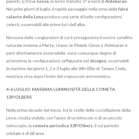
pianeti, si trova
Giove
, in lento transito 5° a nord di
Aldebaran
.
Nei primi giorni di luglio, il rapido passaggio nella zona della
falce
calante della Luna
produce una serie di belle configurazioni
celesti, osservabili alle prime luci dell’alba.
Nessuna delle congiunzioni di cui è protagonista il nostro satellite
naturale insieme a Marte, Urano, le Pleiadi, Giove e Aldebaran è
però direttamente osservabile; sono comunque degne di
attenzione le configurazioni, raffigurate nel
disegno
, osservabili
le mattine dei giorni 1, 2 e 3 luglio alle 04h 00m di Tempo Civile,
mezz’ora circa dopo l’inizio del crepuscolo astronomico.
4-6 LUGLIO: MASSIMA LUMINOSITÀ DELLA COMETA
13P/OLBERS
Nella prima decade del mese, tra le stelle della costellazione della
Lince, risulta visibile, con l’aiuto di un binocolo o di un piccolo
telescopio, la
cometa periodica 13P/Olbers
, il cui periodo
orbitale è di 68 anni.