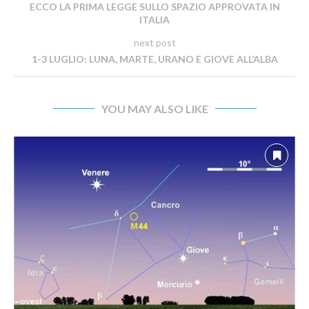
ECCO LA PRIMA LEGGE SULLO SPAZIO APPROVATA IN
ITALIA
next post
1-3 LUGLIO: LUNA, MARTE, URANO E GIOVE ALL’ALBA
YOU MAY ALSO LIKE