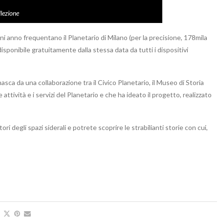
lezione
ogni anno frequentano il Planetario di Milano (per la precisione, 178mila
isponibile gratuitamente dalla stessa data da tutti i dispositivi
ca da una collaborazione tra il Civico Planetario, il Museo di Storia
attività e i servizi del Planetario e che ha ideato il progetto, realizzato
 degli spazi siderali e potrete scoprire le strabilianti storie con cui,