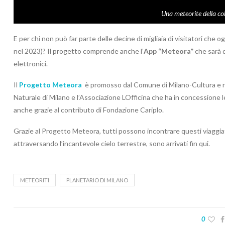
Una meteorite della col
E per chi non può far parte delle decine di migliaia di visitatori che 
nel 2023)? Il progetto comprende anche l’
App “Meteora”
che sarà d
elettronici.
Il
Progetto Meteora
è promosso dal Comune di Milano-Cultura e nas
Naturale di Milano e l’Associazione LOfficina che ha in concessione le 
anche grazie al contributo di Fondazione Cariplo.
Grazie al Progetto Meteora, tutti possono incontrare questi viaggiatori
attraversando l’incantevole cielo terrestre, sono arrivati fin qui.
METEORITI
PLANETARIO DI MILANO
0