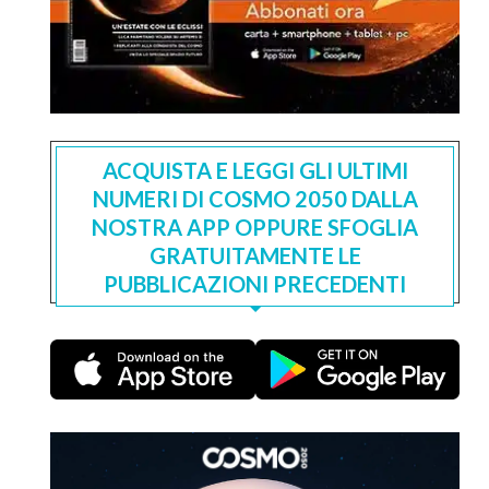
ACQUISTA E LEGGI GLI ULTIMI
NUMERI DI COSMO 2050 DALLA
NOSTRA APP OPPURE SFOGLIA
GRATUITAMENTE LE
PUBBLICAZIONI PRECEDENTI