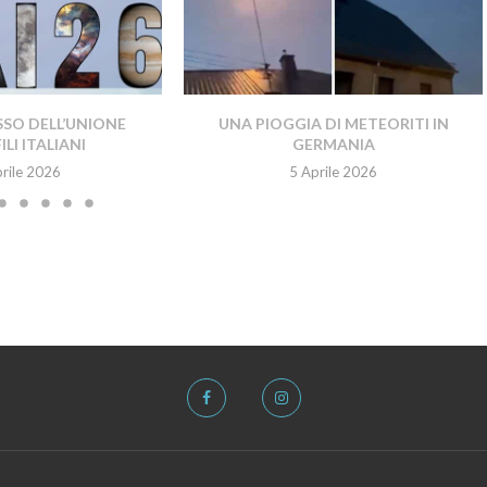
SO DELL’UNIONE
UNA PIOGGIA DI METEORITI IN
LI ITALIANI
GERMANIA
rile 2026
5 Aprile 2026