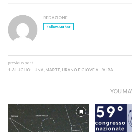
REDAZIONE
Follow Author
previous post
1-3 LUGLIO: LUNA, MARTE, URANO E GIOVE ALL’ALBA
YOU MAY