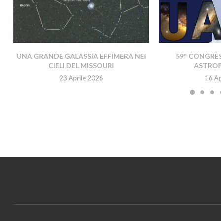
UNA GRANDE GALASSIA EFFIMERA NEI
59° CONGRES
CIELI DEL MISSOURI
ASTROFI
23 Aprile 2026
16 Ap