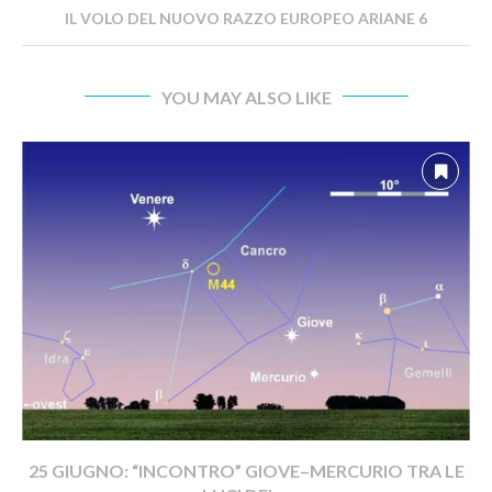
IL VOLO DEL NUOVO RAZZO EUROPEO ARIANE 6
YOU MAY ALSO LIKE
25 GIUGNO: “INCONTRO” GIOVE–MERCURIO TRA LE