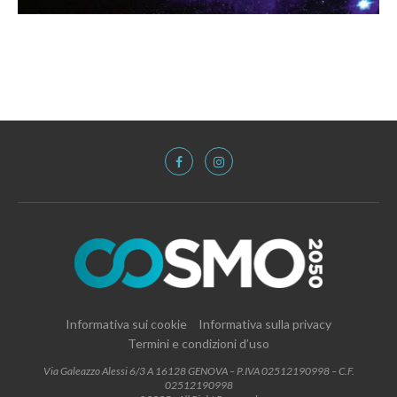
Informativa sui cookie
Informativa sulla privacy
Termini e condizioni d’uso
Via Galeazzo Alessi 6/3 A 16128 GENOVA – P.IVA 02512190998 – C.F.
02512190998