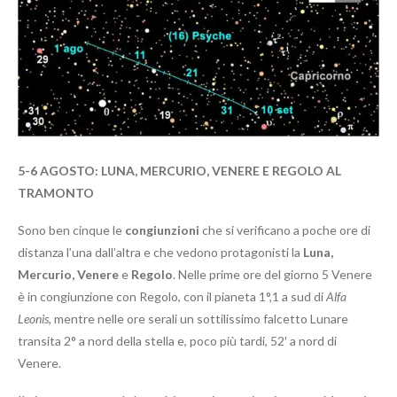
5-6 AGOSTO:
LUNA, MERCURIO, VENERE E REGOLO AL
TRAMONTO
Sono ben cinque le
congiunzioni
che si verificano a poche ore di
distanza l’una dall’altra e che vedono protagonisti la
Luna,
Mercurio, Venere
e
Regolo
. Nelle prime ore del giorno 5 Venere
è in congiunzione con Regolo, con il pianeta 1°,1 a sud di
Alfa
Leonis
, mentre nelle ore serali un sottilissimo falcetto Lunare
transita 2° a nord della stella e, poco più tardi, 52′ a nord di
Venere.