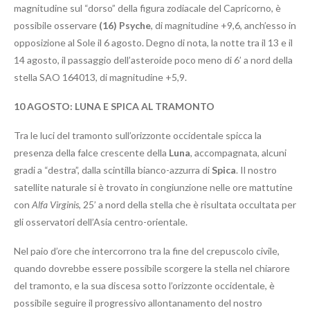
magnitudine sul “dorso” della figura zodiacale del Capricorno, è
possibile osservare
(16) Psyche
, di magnitudine +9,6, anch’esso in
opposizione al Sole il 6 agosto. Degno di nota, la notte tra il 13 e il
14 agosto, il passaggio dell’asteroide poco meno di 6’ a nord della
stella SAO 164013, di magnitudine +5,9.
10 AGOSTO:
LUNA E SPICA AL TRAMONTO
Tra le luci del tramonto sull’orizzonte occidentale spicca la
presenza della falce crescente della
Luna
, accompagnata, alcuni
gradi a “destra”, dalla scintilla bianco-azzurra di
Spica
. Il nostro
satellite naturale si è trovato in congiunzione nelle ore mattutine
con
Alfa Virginis
, 25’ a nord della stella che è risultata occultata per
gli osservatori dell’Asia centro-orientale.
Nel paio d’ore che intercorrono tra la fine del crepuscolo civile,
quando dovrebbe essere possibile scorgere la stella nel chiarore
del tramonto, e la sua discesa sotto l’orizzonte occidentale, è
possibile seguire il progressivo allontanamento del nostro