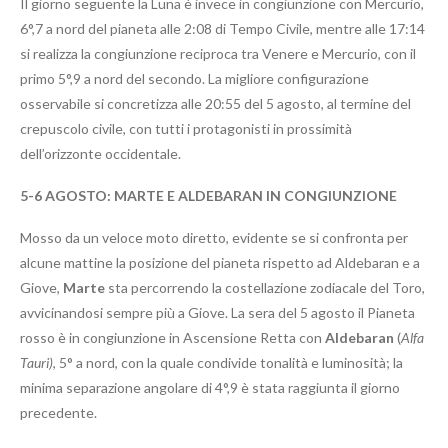
Il giorno seguente la Luna è invece in congiunzione con Mercurio,
6°,7 a nord del pianeta alle 2:08 di Tempo Civile, mentre alle 17:14
si realizza la congiunzione reciproca tra Venere e Mercurio, con il
primo 5°,9 a nord del secondo. La migliore configurazione
osservabile si concretizza alle 20:55 del 5 agosto, al termine del
crepuscolo civile, con tutti i protagonisti in prossimità
dell’orizzonte occidentale.
5-6
AGOSTO: MARTE E ALDEBARAN IN CONGIUNZIONE
Mosso da un veloce moto diretto, evidente se si confronta per
alcune mattine la posizione del pianeta rispetto ad Aldebaran e a
Giove,
Marte
sta percorrendo la costellazione zodiacale del Toro,
avvicinandosi sempre più a Giove. La sera del 5 agosto il Pianeta
rosso è in congiunzione in Ascensione Retta con
Aldebaran
(
Alfa
Tauri)
, 5° a nord, con la quale condivide tonalità e luminosità; la
minima separazione angolare di 4°,9 è stata raggiunta il giorno
precedente.