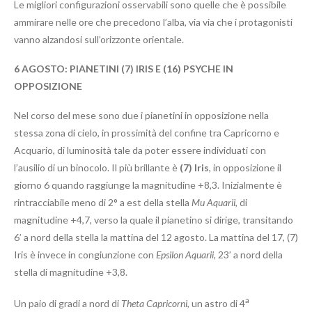
Le migliori configurazioni osservabili sono quelle che è possibile
ammirare nelle ore che precedono l’alba, via via che i protagonisti
vanno alzandosi sull’orizzonte orientale.
6 AGOSTO: PIANETINI (7) IRIS E (16) PSYCHE IN
OPPOSIZIONE
Nel corso del mese sono due i pianetini in opposizione nella
stessa zona di cielo, in prossimità del confine tra Capricorno e
Acquario, di luminosità tale da poter essere individuati con
l’ausilio di un binocolo. Il più brillante è
(7) Iris
, in opposizione il
giorno 6 quando raggiunge la magnitudine +8,3. Inizialmente è
rintracciabile meno di 2° a est della stella
Mu Aquarii
, di
magnitudine +4,7, verso la quale il pianetino si dirige, transitando
6’ a nord della stella la mattina del 12 agosto. La mattina del 17, (7)
Iris è invece in congiunzione con
Epsilon Aquarii
, 23’ a nord della
stella di magnitudine +3,8.
a
Un paio di gradi a nord di
Theta Capricorni
, un astro di 4