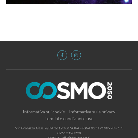
Informativa sui cookie
Informativa sulla privacy
Termini e condizioni d’uso
Via Galeazzo Alessi 6/3 A 16128 GENOVA – P.IVA 02512190998 – C.F.
02512190998
@2025 - All Right Reserved.