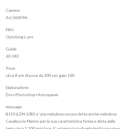
Camera
Asi 2600 Mc
Filtri
Optolong L-pro
Guida
60-240
Pose
circa 8 ore di pose da 300 sec gain 100
Elaborazione
Dss+Photoshop+Astropanel
message
B150 (LDN 1082 e’ una nebulosa oscura detta anche nebulosa
Cavalluccio Marino per la sua caratteristica forma e dista dalla
terra circa 1.200 anni luce. E’ un’area ricca di nebulosità oscure e