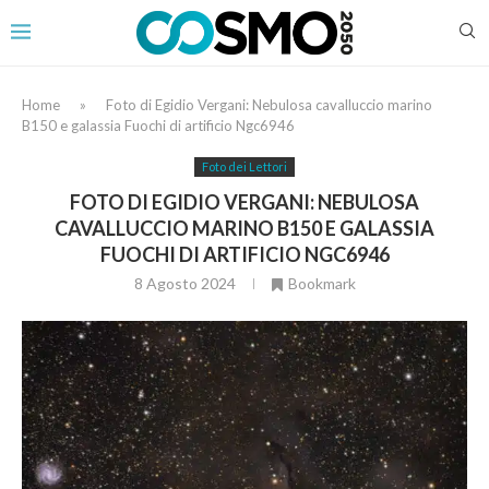
Home
»
Foto di Egidio Vergani: Nebulosa cavalluccio marino
B150 e galassia Fuochi di artificio Ngc6946
Foto dei Lettori
FOTO DI EGIDIO VERGANI: NEBULOSA
CAVALLUCCIO MARINO B150 E GALASSIA
FUOCHI DI ARTIFICIO NGC6946
8 Agosto 2024
Bookmark