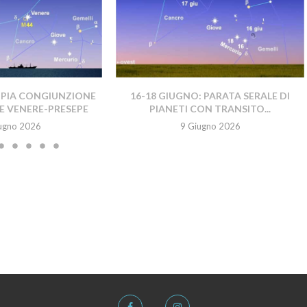
PPIA CONGIUNZIONE
16-18 GIUGNO: PARATA SERALE DI
E VENERE-PRESEPE
PIANETI CON TRANSITO...
ugno 2026
9 Giugno 2026