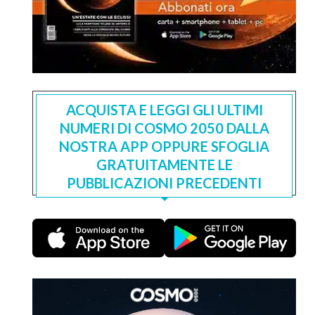
ACQUISTA E LEGGI GLI ULTIMI
NUMERI DI COSMO 2050 DALLA
NOSTRA APP OPPURE SFOGLIA
GRATUITAMENTE LE
PUBBLICAZIONI PRECEDENTI