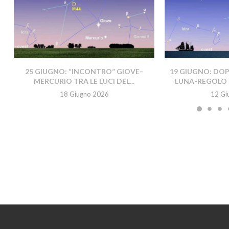
25 GIUGNO: “INCONTRO” GIOVE–
19 GIUGNO: DO
MERCURIO TRA LE LUCI DEL...
LUNA-REGOLO 
18 Giugno 2026
12 Gi