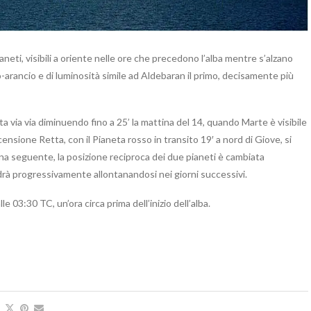
pianeti, visibili a oriente nelle ore che precedono l’alba mentre s’alzano
so-arancio e di luminosità simile ad Aldebaran il primo, decisamente più
data via via diminuendo fino a 25’ la mattina del 14, quando Marte è visibile
nsione Retta, con il Pianeta rosso in transito 19′ a nord di Giove, si
tina seguente, la posizione reciproca dei due pianeti è cambiata
andrà progressivamente allontanandosi nei giorni successivi.
 03:30 TC, un’ora circa prima dell’inizio dell’alba.