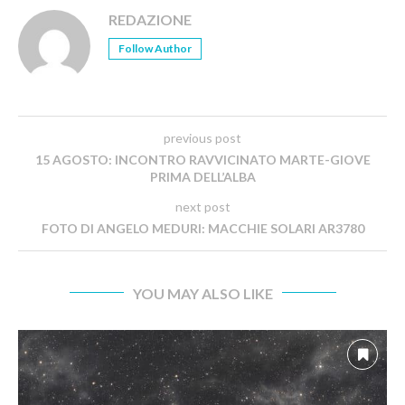
REDAZIONE
Follow Author
previous post
15 AGOSTO: INCONTRO RAVVICINATO MARTE-GIOVE
PRIMA DELL’ALBA
next post
FOTO DI ANGELO MEDURI: MACCHIE SOLARI AR3780
YOU MAY ALSO LIKE