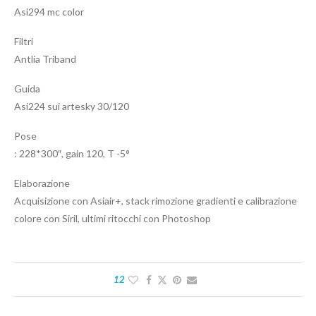
Asi294 mc color
Filtri
Antlia Triband
Guida
Asi224 sui artesky 30/120
Pose
: 228*300″, gain 120, T -5°
Elaborazione
Acquisizione con Asiair+, stack rimozione gradienti e calibrazione
colore con Siril, ultimi ritocchi con Photoshop
12