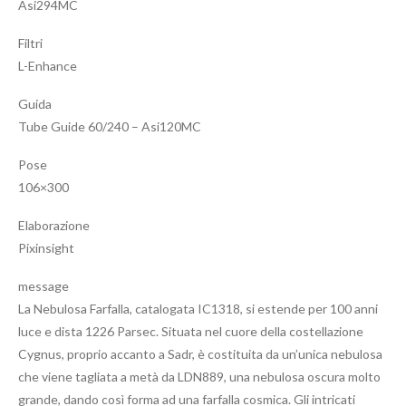
Asi294MC
Filtri
L-Enhance
Guida
Tube Guide 60/240 – Asi120MC
Pose
106×300
Elaborazione
Pixinsight
message
La Nebulosa Farfalla, catalogata IC1318, si estende per 100 anni
luce e dista 1226 Parsec. Situata nel cuore della costellazione
Cygnus, proprio accanto a Sadr, è costituita da un’unica nebulosa
che viene tagliata a metà da LDN889, una nebulosa oscura molto
grande, dando così forma ad una farfalla cosmica. Gli intricati