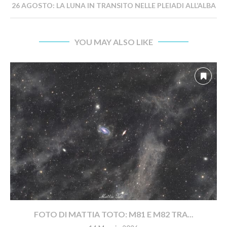
26 AGOSTO: LA LUNA IN TRANSITO NELLE PLEIADI ALL’ALBA
YOU MAY ALSO LIKE
FOTO DI MATTIA TOTO: M81 E M82 TRA...