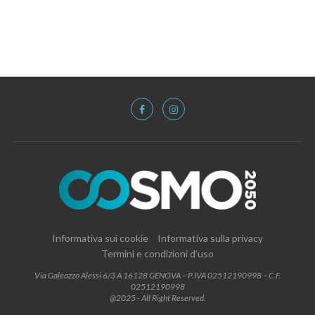
Informativa sui cookie
Informativa sulla privacy
Termini e condizioni d’uso
Via Galeazzo Alessi 6/3 A 16128 GENOVA – P.IVA 02512190998 – C.F.
02512190998
@2025 - All Right Reserved.