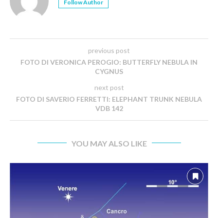
Follow Author
previous post
FOTO DI VERONICA PEROGIO: BUTTERFLY NEBULA IN
CYGNUS
next post
FOTO DI SAVERIO FERRETTI: ELEPHANT TRUNK NEBULA
VDB 142
YOU MAY ALSO LIKE