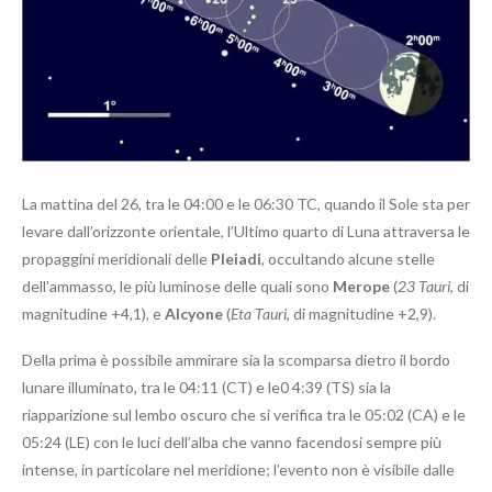
La mattina del 26, tra le 04:00 e le 06:30 TC, quando il Sole sta per
levare dall’orizzonte orientale, l’Ultimo quarto di Luna attraversa le
propaggini meridionali delle
Pleiadi
, occultando alcune stelle
dell’ammasso, le più luminose delle quali sono
Merope
(
23 Tauri
, di
magnitudine +4,1), e
Alcyone
(
Eta Tauri
, di magnitudine +2,9).
Della prima è possibile ammirare sia la scomparsa dietro il bordo
lunare illuminato, tra le 04:11 (CT) e le0 4:39 (TS) sia la
riapparizione sul lembo oscuro che si verifica tra le 05:02 (CA) e le
05:24 (LE) con le luci dell’alba che vanno facendosi sempre più
intense, in particolare nel meridione; l’evento non è visibile dalle