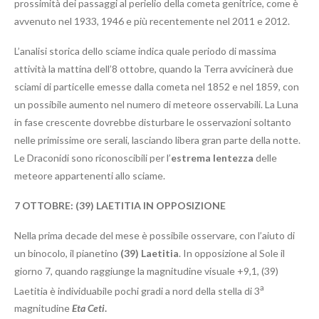
prossimità dei passaggi al perielio della cometa genitrice, come è
avvenuto nel 1933, 1946 e più recentemente nel 2011 e 2012.
L’analisi storica dello sciame indica quale periodo di massima
attività la mattina dell’8 ottobre, quando la Terra avvicinerà due
sciami di particelle emesse dalla cometa nel 1852 e nel 1859, con
un possibile aumento nel numero di meteore osservabili. La Luna
in fase crescente dovrebbe disturbare le osservazioni soltanto
nelle primissime ore serali, lasciando libera gran parte della notte.
Le Draconidi sono riconoscibili per l’
estrema lentezza
delle
meteore appartenenti allo sciame.
7 OTTOBRE: (39) LAETITIA IN OPPOSIZIONE
Nella prima decade del mese è possibile osservare, con l’aiuto di
un binocolo, il pianetino
(39) Laetitia
. In opposizione al Sole il
giorno 7, quando raggiunge la magnitudine visuale +9,1, (39)
a
Laetitia è individuabile pochi gradi a nord della stella di 3
magnitudine
Eta Ceti
.