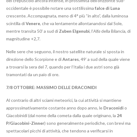
del crepuscolo ancora intense, in prossimità dell’orizzonte sud-
occidentale è possibile notare una sottilissima
falce di Luna
crescente. Accompagnata, meno di 4° più “in alto”, dalla luminosa
scintilla di
Venere
, che va lentamente allontanandosi dal Sole,
mentre transita 50’ a sud di
Zuben Elgenubi
, l’
Alfa
della Bilancia, di
magnitudine +2,7.
Nelle sere che seguono, il nostro satellite naturale si sposta in
direzione dello Scorpione e di
Antares
, 49’ a sud della quale viene
a trovarsi la sera del 7, quando per l’Italia i due astri sono già
tramontati da un paio di ore.
7/8
OTTOBRE: MASSIMO DELLE DRACONIDI
Al contrario di altri sciami meteorici, la cui attività si mantiene
approssimativamente costante anno dopo anno, le
Draconidi
o
Giacobinidi (dal nome della cometa dalla quale originano, la
24
P/Giacobini-Zinner
) sono generalmente periodiche, con brevi ma
spettacolari picchi di attività, che tendono a verificarsi in