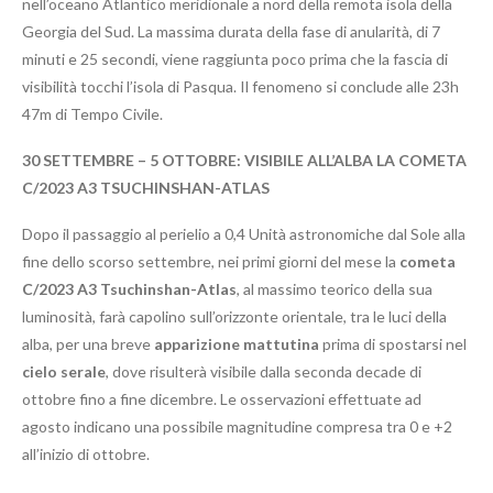
nell’oceano Atlantico meridionale a nord della remota isola della
Georgia del Sud. La massima durata della fase di anularità, di 7
minuti e 25 secondi, viene raggiunta poco prima che la fascia di
visibilità tocchi l’isola di Pasqua. Il fenomeno si conclude alle 23h
47m di Tempo Civile.
30 SETTEMBRE – 5 OTTOBRE: VISIBILE ALL’ALBA LA COMETA
C/2023 A3 TSUCHINSHAN-ATLAS
Dopo il passaggio al perielio a 0,4 Unità astronomiche dal Sole alla
fine dello scorso settembre, nei primi giorni del mese la
cometa
C/2023 A3 Tsuchinshan-Atlas
, al massimo teorico della sua
luminosità, farà capolino sull’orizzonte orientale, tra le luci della
alba, per una breve
apparizione mattutina
prima di spostarsi nel
cielo serale
, dove risulterà visibile dalla seconda decade di
ottobre fino a fine dicembre. Le osservazioni effettuate ad
agosto indicano una possibile magnitudine compresa tra 0 e +2
all’inizio di ottobre.