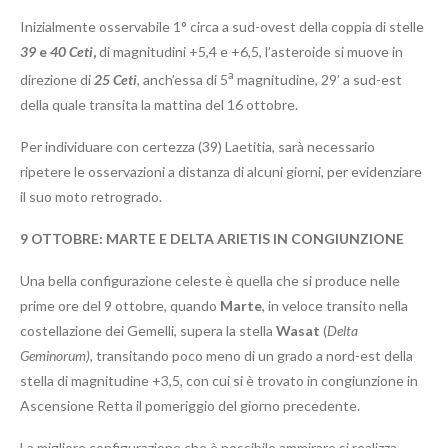
Inizialmente osservabile 1° circa a sud-ovest della coppia di stelle
39
e
40 Ceti
,
di magnitudini +5,4 e +6,5, l’asteroide si muove in
a
direzione di
25 Ceti
, anch’essa di 5
magnitudine, 29’ a sud-est
della quale transita la mattina del 16 ottobre.
Per individuare con certezza (39) Laetitia, sarà necessario
ripetere le osservazioni a distanza di alcuni giorni, per evidenziare
il suo moto retrogrado.
9
OTTOBRE: MARTE E DELTA ARIETIS IN CONGIUNZIONE
Una bella configurazione celeste è quella che si produce nelle
prime ore del 9 ottobre, quando
Marte
, in veloce transito nella
costellazione dei Gemelli, supera la stella
Wasat
(
Delta
Geminorum)
, transitando poco meno di un grado a nord-est della
stella di magnitudine +3,5, con cui si è trovato in congiunzione in
Ascensione Retta il pomeriggio del giorno precedente.
La migliore configurazione che è possibile ammirare si realizza