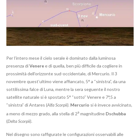
Per l’intero mese il cielo serale è dominato dalla luminosa
presenza di
Venere
e di quella, ben più difficile da cogliere in
prossimità dell’orizzonte sud-occidentale, di Mercurio. Il 3
novembre quest’ultimo viene affiancato, 5° a “sinistra”, da una
sottilissima falce di Luna, mentre la sera seguente il nostro
satellite naturale si è spostato 5° “sotto” Venere e 7°,5 a
“sinistra” di Antares (
Alfa Scorpii).
Mercurio
si è invece avvicinato,
a
a meno di mezzo grado, alla stella di 2
magnitudine
Dschubba
(
Delta Scorpii)
.
Nel disegno sono raffigurate le configurazioni osservabili alle