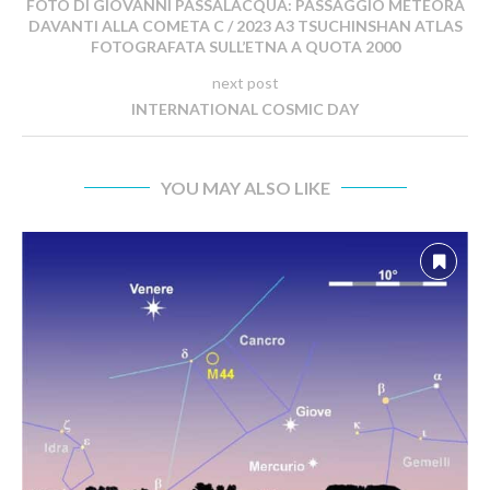
FOTO DI GIOVANNI PASSALACQUA: PASSAGGIO METEORA
DAVANTI ALLA COMETA C / 2023 A3 TSUCHINSHAN ATLAS
FOTOGRAFATA SULL’ETNA A QUOTA 2000
next post
INTERNATIONAL COSMIC DAY
YOU MAY ALSO LIKE