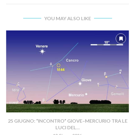
YOU MAY ALSO LIKE
25 GIUGNO: “INCONTRO” GIOVE–MERCURIO TRA LE
LUCI DEL...