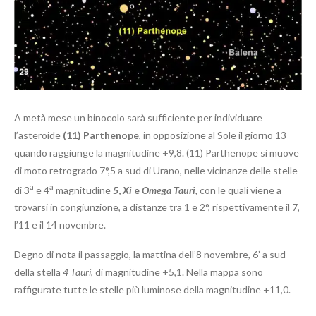
A metà mese un binocolo sarà sufficiente per individuare
l’asteroide
(11) Parthenope
, in opposizione al Sole il giorno 13
quando raggiunge la magnitudine +9,8. (11) Parthenope si muove
di moto retrogrado 7°,5 a sud di Urano, nelle vicinanze delle stelle
a
a
di 3
e 4
magnitudine
5
,
Xi
e
Omega Tauri
,
con le quali viene a
trovarsi in congiunzione, a distanze tra 1 e 2°, rispettivamente il 7,
l’11 e il 14 novembre.
Degno di nota il passaggio, la mattina dell’8 novembre, 6’ a sud
della stella
4 Tauri
, di magnitudine +5,1. Nella mappa sono
raffigurate tutte le stelle più luminose della magnitudine +11,0.