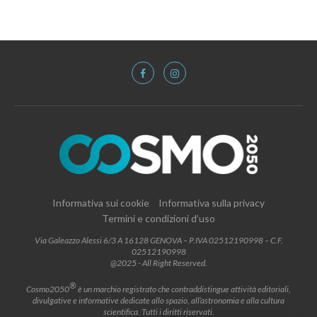
Informativa sui cookie
Informativa sulla privacy
Termini e condizioni d’uso
Via Galeazzo Alessi 6/3 A 16128 GENOVA – P.IVA 02512190998 – C.F.
02512190998
@2025 - All Right Reserved.
®
Cosmo2050
è un marchio registrato che contraddistingue attività editoriali,
divulgative e informative dedicate allo spazio, all’astronomia e alla cultura
scientifica. Tutti i diritti riservati.