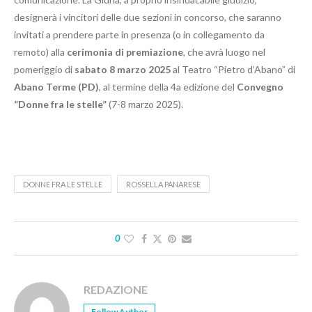
designerà i vincitori delle due sezioni in concorso, che saranno
invitati a prendere parte in presenza (o in collegamento da
remoto) alla
cerimonia di premiazione
, che avrà luogo nel
pomeriggio di
sabato 8 marzo 2025
al Teatro “Pietro d’Abano” di
Abano Terme (PD)
, al termine della 4a edizione del
Convegno
“Donne fra le stelle”
(7-8 marzo 2025).
DONNE FRA LE STELLE
ROSSELLA PANARESE
0
REDAZIONE
Follow Author