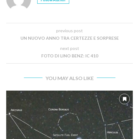
previous post
UN NUOVO ANNO TRA CERTEZZE E SORPRESE
next post
FOTO DI LINO BENZ: IC 410
YOU MAY ALSO LIKE