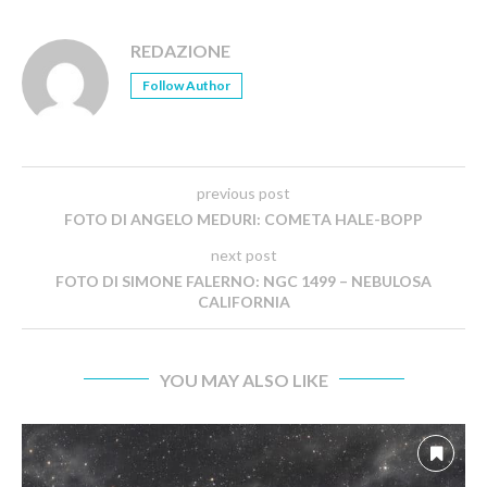
REDAZIONE
Follow Author
previous post
FOTO DI ANGELO MEDURI: COMETA HALE-BOPP
next post
FOTO DI SIMONE FALERNO: NGC 1499 – NEBULOSA
CALIFORNIA
YOU MAY ALSO LIKE