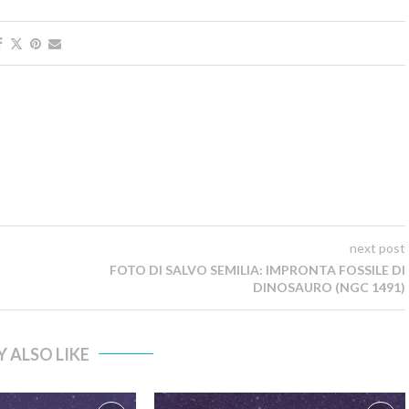
next post
FOTO DI SALVO SEMILIA: IMPRONTA FOSSILE DI
DINOSAURO (NGC 1491)
 ALSO LIKE