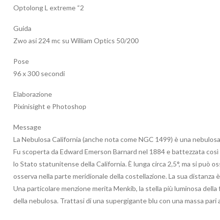
Optolong L extreme “2
Guida
Zwo asi 224 mc su William Optics 50/200
Pose
96 x 300 secondi
Elaborazione
Pixinisight e Photoshop
Message
La Nebulosa California (anche nota come NGC 1499) è una nebulosa ad
Fu scoperta da Edward Emerson Barnard nel 1884 e battezzata così per
lo Stato statunitense della California. È lunga circa 2,5°, ma si può o
osserva nella parte meridionale della costellazione. La sua distanza è 
Una particolare menzione merita Menkib, la stella più luminosa della fo
della nebulosa. Trattasi di una supergigante blu con una massa pari 