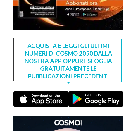
ACQUISTA E LEGGI GLI ULTIMI
NUMERI DI COSMO 2050 DALLA
NOSTRA APP OPPURE SFOGLIA
GRATUITAMENTE LE
PUBBLICAZIONI PRECEDENTI