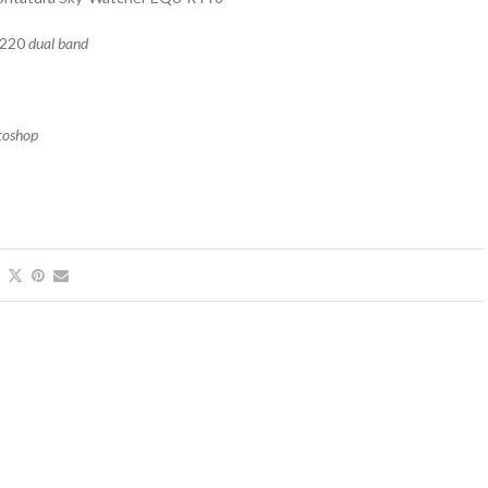
V220
dual band
otoshop