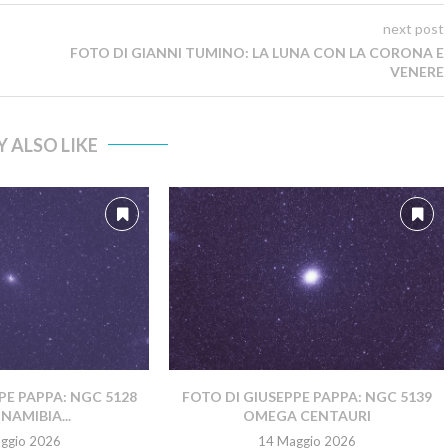
next post
FOTO DI GIANNI TUMINO: LA LUNA CON LA CORONA E
VENERE
 ALSO LIKE
PE PAPPA: NGC 5128
FOTO DI GIUSEPPE PAPPA: NGC 5139
NAMIBIA...
OMEGA CENTAURI
ggio 2026
14 Maggio 2026