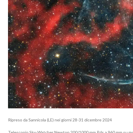
Ripreso da Sannicola (LE) nei giorni 28-31 dicembre 2024
Telescopio Sky-Watcher Newton 200/1000 mm Pds a 960 mm su m