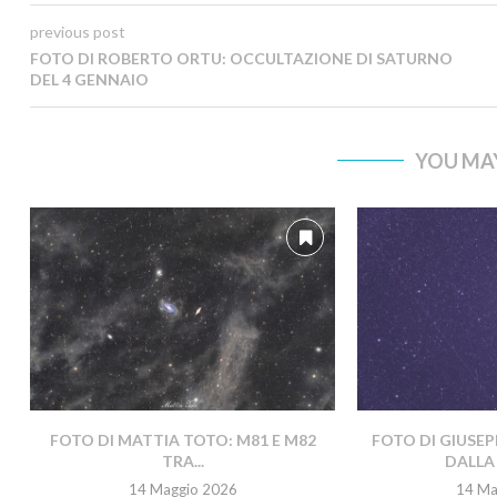
previous post
FOTO DI ROBERTO ORTU: OCCULTAZIONE DI SATURNO
DEL 4 GENNAIO
YOU MAY
FOTO DI MATTIA TOTO: M81 E M82
FOTO DI GIUSEP
TRA...
DALLA 
14 Maggio 2026
14 Ma