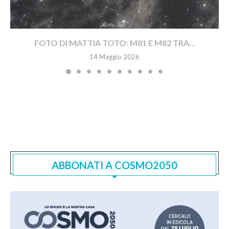
FOTO DI MATTIA TOTO: M81 E M82 TRA...
14 Maggio 2026
ABBONATI A COSMO2050