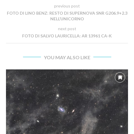
previous post
FOTO DI LINO BENZ: RESTO DI SUPERNOVA SNR G206.9+2.3
NELL’UNICORNO
next post
FOTO DI SALVO LAURICELLA: AR 13961 CA-K
YOU MAY ALSO LIKE