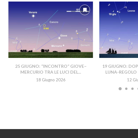
25 GIUGNO: “INCONTRO” GIOVE–
19 GIUGNO: DO
MERCURIO TRA LE LUCI DEL...
LUNA-REGOLO 
18 Giugno 2026
12 Gi