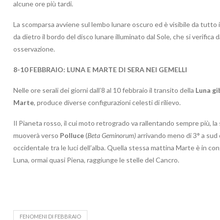
alcune ore più tardi.
La scomparsa avviene sul lembo lunare oscuro ed è visibile da tutto il 
da dietro il bordo del disco lunare illuminato dal Sole, che si verifica
osservazione.
8-10 FEBBRAIO:
LUNA E MARTE DI SERA NEI GEMELLI
Nelle ore serali dei giorni dall’8 al 10 febbraio il transito della
Luna gi
Marte
, produce diverse configurazioni celesti di rilievo.
Il Pianeta rosso, il cui moto retrogrado va rallentando sempre più, la
muoverà verso
Polluce
(
Beta Geminorum)
arrivando meno di 3° a sud d
occidentale tra le luci dell’alba. Quella stessa mattina Marte è in c
Luna, ormai quasi Piena, raggiunge le stelle del Cancro.
FENOMENI DI FEBBRAIO