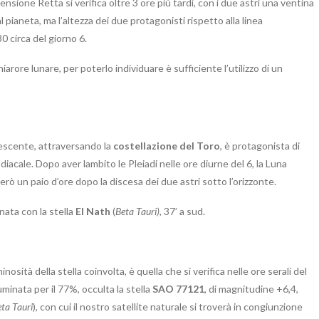
nsione Retta si verifica oltre 3 ore più tardi, con i due astri una ventina
l pianeta, ma l’altezza dei due protagonisti rispetto alla linea
0 circa del giorno 6.
rore lunare, per poterlo individuare è sufficiente l’utilizzo di un
rescente, attraversando la
costellazione del Toro
, è protagonista di
odiacale. Dopo aver lambito le Pleiadi nelle ore diurne del 6, la Luna
però un paio d’ore dopo la discesa dei due astri sotto l’orizzonte.
nata con la stella
El Nath
(
Beta Tauri)
, 37’ a sud.
sità della stella coinvolta, è quella che si verifica nelle ore serali del
lluminata per il 77%, occulta la stella
SAO 77121
, di magnitudine +6,4,
ta Tauri
), con cui il nostro satellite naturale si troverà in congiunzione