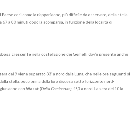
Paese così come la riapparizione, più difficile da osservare, della stella
 da 67 a 80 minuti dopo la scomparsa, in funzione della località di
bbosa crescente
nella costellazione dei Gemelli, dov’è presente anche
 sera del 9 viene superato 33’ a nord dalla Luna, che nelle ore seguenti si
ella stella, poco prima della loro discesa sotto l’orizzonte nord-
ongiunzione con
Wasat
(
Delta Geminorum)
, 4°,3 a nord. La sera del 10 la