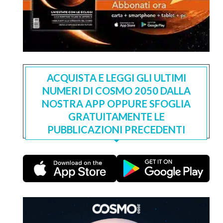
ACQUISTA E LEGGI GLI ULTIMI
NUMERI DI COSMO 2050 DALLA
NOSTRA APP OPPURE SFOGLIA
GRATUITAMENTE LE
PUBBLICAZIONI PRECEDENTI