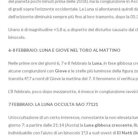
del pianeta pochi minuti prima delle 20:00, ma la congiunzione in Asce
di gradi sopra l’orizzonte occidentale. La Luna si allontanerà quindi da
dell’orizzonte diminuirà sempre più fino al loro tramonto, dopo la 01:3
Urano è di magnitudine +5,8 e, a dispetto del disturbo causato dal chia
binocolo.
6-8 FEBBRAIO:
LUNA E GIOVE NEL TORO AL MATTINO
Nelle prime ore dei giorni 6, 7 e 8 febbraio la
Luna
, in fase gibbosa c
alcune congiunzioni con
Giove
e le stelle più luminose della figura z
transita 4°,7 a nord di Giove la mattina del 7. Il fenomeno si verifica 
L’8 febbraio, poco dopo mezzanotte, è invece in congiunzione ravvici
7
FEBBRAIO:
LA LUNA OCCULTA SAO 77121
Un’occultazione di un certo interesse, nonostante la non elevata lumino
giorno 7: a partire dalle 21:14 (Aosta) la
Luna gibbosa crescente
, i
individuabile con l’aiuto di un binocolo 1°,3 a sud-ovest di
El Nath
(
Be