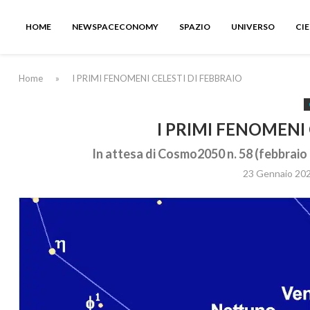
HOME
NEWSPACECONOMY
SPAZIO
UNIVERSO
CI
Home
»
I PRIMI FENOMENI CELESTI DI FEBBRAIO
I PRIMI FENOMENI 
In attesa di Cosmo2050 n. 58 (febbraio 
23 Gennaio 20