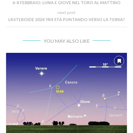
6-8 FEBBRAIO: LUNA E GIOVE NEL TORO AL MATTINO
next post
L’ASTEROIDE 2024 YR4 STA PUNTANDO VERSO LA TERRA?
YOU MAY ALSO LIKE