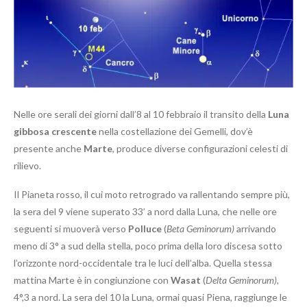
Nelle ore serali dei giorni dall’8 al 10 febbraio il transito della
Luna
gibbosa crescente
nella costellazione dei Gemelli, dov’è
presente anche
Marte
, produce diverse configurazioni celesti di
rilievo.
Il Pianeta rosso, il cui moto retrogrado va rallentando sempre più,
la sera del 9 viene superato 33’ a nord dalla Luna, che nelle ore
seguenti si muoverà verso
Polluce
(
Beta Geminorum)
arrivando
meno di 3° a sud della stella, poco prima della loro discesa sotto
l’orizzonte nord-occidentale tra le luci dell’alba. Quella stessa
mattina Marte è in congiunzione con
Wasat
(
Delta Geminorum)
,
4°,3 a nord. La sera del 10 la Luna, ormai quasi Piena, raggiunge le