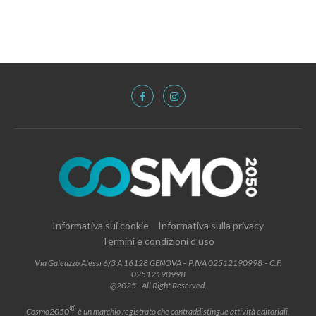
Informativa sui cookie
Informativa sulla privacy
Termini e condizioni d’uso
Via Galeazzo Alessi 6/3 A 16128 GENOVA – P.IVA 02512190998 – C.F.
02512190998
@2025 - All Right Reserved.
®
Cosmo2050
è un marchio registrato che contraddistingue attività editoriali,