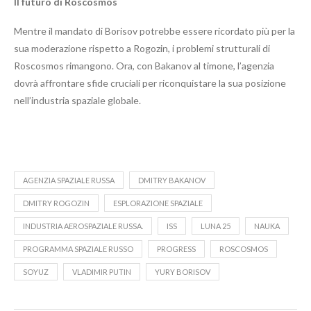
Il futuro di Roscosmos
Mentre il mandato di Borisov potrebbe essere ricordato più per la
sua moderazione rispetto a Rogozin, i problemi strutturali di
Roscosmos rimangono. Ora, con Bakanov al timone, l’agenzia
dovrà affrontare sfide cruciali per riconquistare la sua posizione
nell’industria spaziale globale.
AGENZIA SPAZIALE RUSSA
DMITRY BAKANOV
DMITRY ROGOZIN
ESPLORAZIONE SPAZIALE
INDUSTRIA AEROSPAZIALE RUSSA.
ISS
LUNA 25
NAUKA
PROGRAMMA SPAZIALE RUSSO
PROGRESS
ROSCOSMOS
SOYUZ
VLADIMIR PUTIN
YURY BORISOV