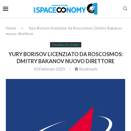
Home
»
Yury Borisov licenziato da Roscosmos: Dmitry Bakanov
nuovo direttore
NewSpacEconomy
YURY BORISOV LICENZIATO DA ROSCOSMOS:
DMITRY BAKANOV NUOVO DIRETTORE
10 Febbraio 2025
Bookmark