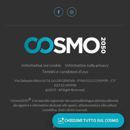
Informativa sui cookie
Informativa sulla privacy
Termini e condizioni d’uso
Via Galeazzo Alessi 6/3 A 16128 GENOVA – P.IVA 02512190998 – C.F.
02512190998
@2025 - All Right Reserved.
®
Cosmo2050
è un marchio registrato che contraddistingue attività editoriali,
divulgative e informative dedicate allo spazio, all’astronomia e alla cultura
scientifica. Tutti i diritti riservati.
CHIEDIMI TUTTO SUL COSMO
BACK TO TOP